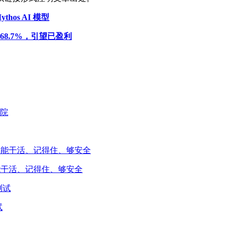
thos AI 模型
68.7%，引望已盈利
能干活、记得住、够安全
试