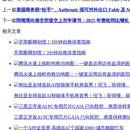
上一篇
美国商务部“松手”，Anthropic 现可对外出口 Fable 及 My
下一篇
阿维塔向港交所提交上市申请书：2025 年营收同比增长 
相关文章
开黑断网别慌！3分钟自救排查指南
腾讯火速上线蛇伤救治地图：一键直达周边有血清的医院
努比亚全球首款AI智能体手机将首秀！倪飞：听得懂、
三星正开发AI PC专用芯片GAIA 已向联想、惠普供样测