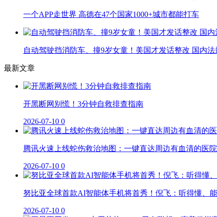
一个APP走世界 高德在47个国家1000+城市都能打车
自动驾驶挡消防车、撞9岁女童！美国才发话整改 国内法
最新文章
开黑断网别慌！3分钟自救排查指南
2026-07-10
0
腾讯火速上线蛇伤救治地图：一键直达周边有血清的医院
2026-07-10
0
努比亚全球首款AI智能体手机将首秀！倪飞：听得懂、
2026-07-10
0