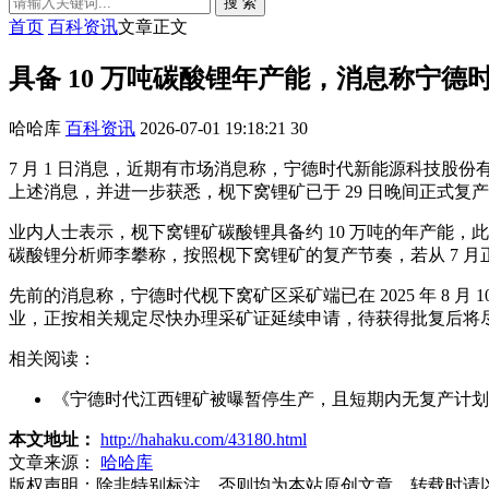
搜 索
首页
百科资讯
文章正文
具备 10 万吨碳酸锂年产能，消息称宁
哈哈库
百科资讯
2026-07-01 19:18:21
30
7 月 1 日消息，近期有市场消息称，宁德时代新能源科技股份有限
上述消息，并进一步获悉，枧下窝锂矿已于 29 日晚间正式复
业内人士表示，枧下窝锂矿碳酸锂具备约 10 万吨的年产能，
碳酸锂分析师李攀称，按照枧下窝锂矿的复产节奏，若从 7 月
先前的消息称，宁德时代枧下窝矿区采矿端已在 2025 年 8 月 
业，正按相关规定尽快办理采矿证延续申请，待获得批复后将
相关阅读：
《宁德时代江西锂矿被曝暂停生产，且短期内无复产计划
本文地址：
http://hahaku.com/43180.html
文章来源：
哈哈库
版权声明：
除非特别标注，否则均为本站原创文章，转载时请