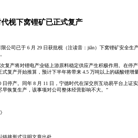
德时代枧下窝锂矿已正式复产
公司已于 6 月 29 日获批枧（注读音：jiǎn）下窝锂矿安全生
产。
此次复产将对锂电产业链上游原料稳定供应产生积极作用。在停产前
正式复产开始推算，预计下半年将带来 4.5 万吨以上的碳酸锂增
10 日停产。同年 8 月 11 日，宁德时代在深交所互动易平台上
尽早恢复生产，该事项对公司整体经营影响不大。”
》
以链接形式注明文章出处。