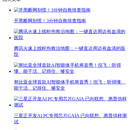
开黑断网别慌！3分钟自救排查指南
腾讯火速上线蛇伤救治地图：一键直达周边有血清的医
院
努比亚全球首款AI智能体手机将首秀！倪飞：听得懂、
能干活、记得住、够安全
三星正开发AI PC专用芯片GAIA 已向联想、惠普供样测
试