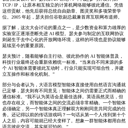
TCP / IP，让原本相互独立的计算机网络能够彼此通信。凭借
这些贡献，他先后获得总统自由勋章、图灵奖和多项荣誉学
位。2005 年起，瑟夫担任谷歌副总裁兼首席互联网布道师。
据了解，这次大会讨论的重点之一，是少数资金和算力雄厚的
实验室正逐渐垄断先进 AI 模型。瑟夫参与制定的互联网协议
则诞生于去中心化的开放网络环境，这样的环境也是协议能够
延续至今的重要原因。
瑟夫预计，随着能够自主行动、彼此协作的 AI 智能体普及，
科技行业最终还会重新依赖统一标准。“当来自不同来源的多
个 AI 智能体需要彼此互动时，行业只能实现可组合性，并建
立互操作和标准化机制。”
部分与会者认为，大语言模型智能体直接使用自然语言沟通就
已足够，瑟夫则有不同意见：智能体之间仍需要正式而精确的
通信标准。“我不认为英语会是最佳选择。英语虽然灵活，但
也存在歧义，而智能体之间的交流必须非常精确。一个智能体
必须确定，另一个智能体真正理解双方刚刚同意共同完成的任
务。还记得以前的传话游戏吗？一句话从第一个人传到第十个
人之后，内容可能就已经大变样了。想象一群智能体都用自然
语言彼此交流，其实挺可怕的。”