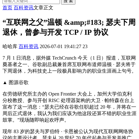
搜 索
首页
百科资讯
文章正文
“互联网之父”温顿 &amp;#183; 瑟夫下周
退休，曾参与开发 TCP / IP 协议
哈哈库
百科资讯
2026-07-01 19:41:27
23
7 月 1 日消息，据外媒 TechCrunch 今天（1 日）报道，互联网
奠基者之一、谷歌副总裁兼首席互联网布道师温顿 · 瑟夫将于
下周退休，为科技史上一段极具影响力的职业生涯画上句号。
▲ 图源谷歌
在劳德研究所主办的 Open Frontier 大会上，加州大学伯克利
分校教授、参与开创 RISC 处理器架构的大卫 · 帕特森在台上
宣布了这一消息：“瑟夫已经在谷歌任职超过 20 年，并将在一
周后正式退休，我认为我们应该为他这段还算不错的职业生涯
鼓掌。”现场随即响起欢呼声。
现年 83 岁的瑟夫与罗伯特 · 卡恩被公认为现代互联网网络协
议的主要设计者。瑟夫从 20 世纪 70 年代起参与开发并推广