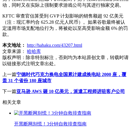
动，同时又在实际上强制要求游戏公司与其进行独家交易。
KFTC 审查官估算受到 GVP 计划影响的销售额超 92 亿美元
（注：现汇率约合 625.28 亿元人民币）。如果谷歌最终被认
定滥用市场支配地位行为，将被处以至高受影响金额 6% 的罚
款。
本文地址：
http://hahaku.com/43207.html
文章来源：
哈哈库
版权声明：
除非特别标注，否则均为本站原创文章，转载时请
以链接形式注明文章出处。
上一篇
宁德时代巧克力换电全国累计建成换电站 2000 座，覆
盖 31 个省份 180 座城市
下一篇
亚马逊 AWS 砸 10 亿美元，派遣工程师进驻客户公司
相关文章
开黑断网别慌！3分钟自救排查指南