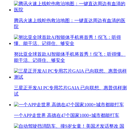
腾讯火速上线蛇伤救治地图：一键直达周边有血清的医
院
努比亚全球首款AI智能体手机将首秀！倪飞：听得懂、
能干活、记得住、够安全
三星正开发AI PC专用芯片GAIA 已向联想、惠普供样测
试
一个APP走世界 高德在47个国家1000+城市都能打车