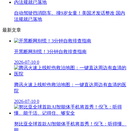
自动驾驶挡消防车、撞9岁女童！美国才发话整改 国内
法规就已落地
最新文章
开黑断网别慌！3分钟自救排查指南
2026-07-10
0
腾讯火速上线蛇伤救治地图：一键直达周边有血清的医
院
2026-07-10
0
努比亚全球首款AI智能体手机将首秀！倪飞：听得懂、
能