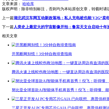
文章来源：
哈哈库
版权声明：
除非特别标注，否则均为本站原创文章，转载时请
上一篇
湖北武汉车网互动新政落地：私人充电桩也能 V2G“卖
下一篇
人类史上最宏大的宇宙影像开拍：鲁宾天文台启动十年
相关文章
开黑断网别慌！3分钟自救排查指南
腾讯火速上线蛇伤救治地图：一键直达周边有血清的医院
努比亚全球首款AI智能体手机将首秀！倪飞：听得懂、
三星正开发AI PC专用芯片GAIA 已向联想、惠普供样测