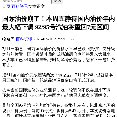
搜 索
首页
百科资讯
文章正文
国际油价崩了！本周五静待国内油价年内
最大幅下调 92/95号汽油将重回7元区间
哈哈库
百科资讯
2026-07-01 21:55:03
35
7月1日消息，当前国际油价的价格水平早已跌回美伊冲突升级
之前的位置，国内紧随其后的成品油调价也即将迎来大跳水，
不少车主已经特意掐着出行时间等降价落地，想省下一笔油费
开支。
继6月国内油价完成连续两次下调之后，7月3日24时也就是本
周五晚间，国内新一轮成品油调价窗口将正式开启。
按照当前国际油价的走势测算，这一轮调价不仅会迎来下调，
还极有可能创下2026年以来国内油价的最大单次下调幅度。
目前全国95号汽油的均价维持在8.46元/升左右，以北京地区的
现行油价为例，当前95号汽油售价为8.45元/升，本次调价落地
之后，预计将直接落到7.73元/升左右，普通家用车加满一箱50