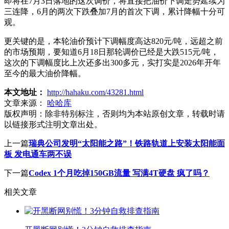
即将在7月3日落地的这次调价，将直接把油价下调走势延续为
三连降，6月的两次下跌叠加7月的首次下调，累计降幅十分可
观。
更关键的是，本轮油价预计下调幅度高达820元/吨，远超之前
的市场预期，要知道6月18日那轮调价已经是大跌515元/吨，
这次的下调幅度比上次还多出300多元，实打实是2026年开年
至今的最大油价降幅。
本文地址：
http://hahaku.com/43281.html
文章来源：
哈哈库
版权声明：
除非特别标注，否则均为本站原创文章，转载时请
以链接形式注明文章出处。
上一篇
瑞典公司发明“太阳能之路”！铁路轨道上安装太阳能面
板 发电通车两不误
下一篇
Codex 1个月吃掉150GB流量 写满4T硬盘 疯了吗？
相关文章