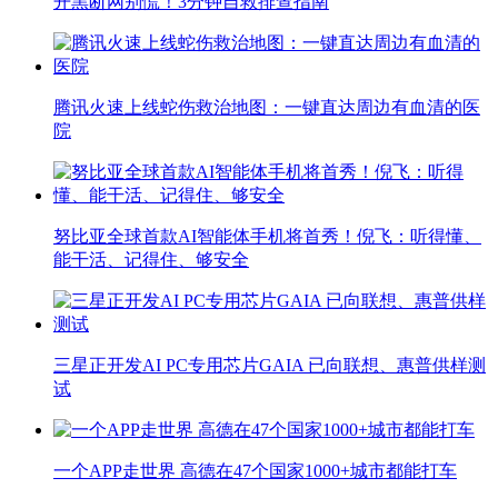
开黑断网别慌！3分钟自救排查指南
腾讯火速上线蛇伤救治地图：一键直达周边有血清的医
院
努比亚全球首款AI智能体手机将首秀！倪飞：听得懂、
能干活、记得住、够安全
三星正开发AI PC专用芯片GAIA 已向联想、惠普供样测
试
一个APP走世界 高德在47个国家1000+城市都能打车