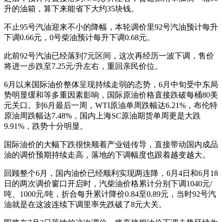
升的油箱，算下来能省下大约35块钱。
不止95号汽油迎来不小的降幅，本轮调价里92号汽油预计每升
下调0.66元，0号柴油预计每升下调0.68元。
此前92号汽油已经落到7元区间，这次再经历一波下调，售价
将进一步跌至7.25元/升左右，重回亲民价位。
6月以来国际油价整体呈现持续走弱的态势，6月中旬受中东局
势明显缓和等多重因素影响，国际原油价格直接跌破每桶80美
元关口。到6月最后一周，WTI原油单周跌幅达6.21%，布伦特
原油周跌幅达7.48%，国内上海SC原油期货单周更是大跌
9.91%，跌势十分明显。
国际油价的大幅下跌很快顺着产业链传导，直接带动国内成品
油的调价预期持续走高，落地的下调幅度也跟着越变越大。
回顾整个6月，国内油价已经顺利实现两连降，6月4日和6月18
日的两次调价窗口开启时，汽柴油价格累计分别下调1040元/
吨、1000元/吨，折合每升累计降价0.84至0.89元，当时92号汽
油就是在这波连续下调里率先跌破了8元大关。