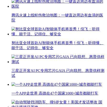
腾讯火速上线蛇伤救治地图：一键直达周边有血清的医
院
努比亚全球首款AI智能体手机将首秀！倪飞：听得懂、
能干活、记得住、够安全
三星正开发AI PC专用芯片GAIA 已向联想、惠普供样测
试
一个APP走世界 高德在47个国家1000+城市都能打车