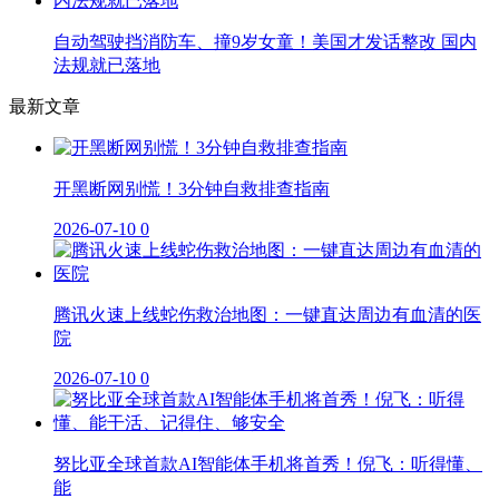
自动驾驶挡消防车、撞9岁女童！美国才发话整改 国内
法规就已落地
最新文章
开黑断网别慌！3分钟自救排查指南
2026-07-10
0
腾讯火速上线蛇伤救治地图：一键直达周边有血清的医
院
2026-07-10
0
努比亚全球首款AI智能体手机将首秀！倪飞：听得懂、
能