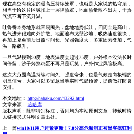
现在高空有稳定的暖高压持续笼罩，也就是大家说的热穹顶，
相当于给这片区域扣上一层隔热罩，地面热量散不出去，干热
气流不断下沉升温。
吐鲁番本身地形就容易囤热，盆地地势低洼，四周全是高山，
热气进来很难向外扩散。地面遍布戈壁沙地，吸热速度很快，
再加上夏至前后日照时间长、光照强度大，多重因素叠加，气
温一路飙升。
一旦气温摸到50度，地表温度会超过75度，户外根本没法长时
间停留，沙子烤熟鸡蛋不再只是玩笑，户外作业风险极高。
这次大范围高温持续时间久、强度夸张，也是气候走向极端的
明显信号，大家可以多留意当地实时气温预警，提前做好防暑
安排。
本文地址：
http://hahaku.com/43292.html
文章来源：
哈哈库
版权声明：
除非特别标注，否则均为本站原创文章，转载时请
以链接形式注明文章出处。
上一篇
win10/11用户赶紧更新！7.8分高危漏洞正被黑客疯狂利