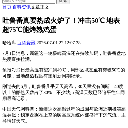
搜 索
首页
百科资讯
文章正文
吐鲁番真要热成火炉了！冲击50℃ 地表
超75℃能烤熟鸡蛋
哈哈库
百科资讯
2026-07-01 22:12:07
28
7月1日消息，新疆这一轮极端高温还在持续加码，吐鲁番盆地
热度直接拉满。
预报7月2日最高温有望冲到49℃，局部区域甚至有突破50℃的
可能，当地酷热程度有望刷新同期纪录。
刚过去的6月，吐鲁番几乎天天高温，30天里没有间断，40度
以上的酷热天数占了80%，不少站点高温天数已经追平往年同
期最高记录。
中国天气网科普：新疆这次高温过程的成因与欧洲近期极端高
温类似：稳定盘踞在上空的暖高压系统内部盛行下沉气流，主
导晴好天气。