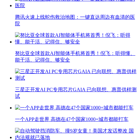
腾讯火速上线蛇伤救治地图：一键直达周边有血清的医
院
努比亚全球首款AI智能体手机将首秀！倪飞：听得懂、
能干活、记得住、够安全
三星正开发AI PC专用芯片GAIA 已向联想、惠普供样测
试
一个APP走世界 高德在47个国家1000+城市都能打车