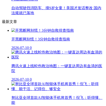
自动驾驶挡消防车、撞9岁女童！美国才发话整改 国内
法规就已落地
最新文章
开黑断网别慌！3分钟自救排查指南
2026-07-10
0
腾讯火速上线蛇伤救治地图：一键直达周边有血清的医
院
2026-07-10
0
努比亚全球首款AI智能体手机将首秀！倪飞：听得懂、
能