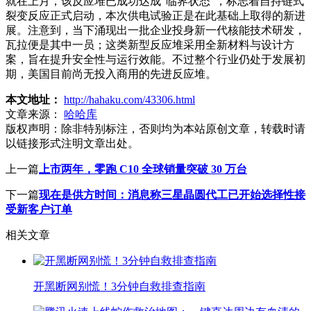
就在上月，该反应堆已成功达成“临界状态”，标志着自持链式
裂变反应正式启动，本次供电试验正是在此基础上取得的新进
展。注意到，当下涌现出一批企业投身新一代核能技术研发，
瓦拉便是其中一员；这类新型反应堆采用全新材料与设计方
案，旨在提升安全性与运行效能。不过整个行业仍处于发展初
期，美国目前尚无投入商用的先进反应堆。
本文地址：
http://hahaku.com/43306.html
文章来源：
哈哈库
版权声明：
除非特别标注，否则均为本站原创文章，转载时请
以链接形式注明文章出处。
上一篇
上市两年，零跑 C10 全球销量突破 30 万台
下一篇
现在是供方时间：消息称三星晶圆代工已开始选择性接
受新客户订单
相关文章
开黑断网别慌！3分钟自救排查指南