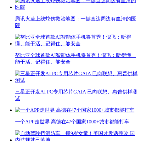
腾讯火速上线蛇伤救治地图：一键直达周边有血清的医
院
努比亚全球首款AI智能体手机将首秀！倪飞：听得懂、
能干活、记得住、够安全
三星正开发AI PC专用芯片GAIA 已向联想、惠普供样测
试
一个APP走世界 高德在47个国家1000+城市都能打车