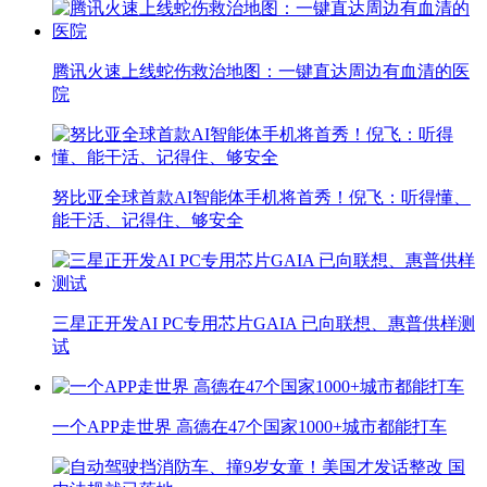
腾讯火速上线蛇伤救治地图：一键直达周边有血清的医
院
努比亚全球首款AI智能体手机将首秀！倪飞：听得懂、
能干活、记得住、够安全
三星正开发AI PC专用芯片GAIA 已向联想、惠普供样测
试
一个APP走世界 高德在47个国家1000+城市都能打车