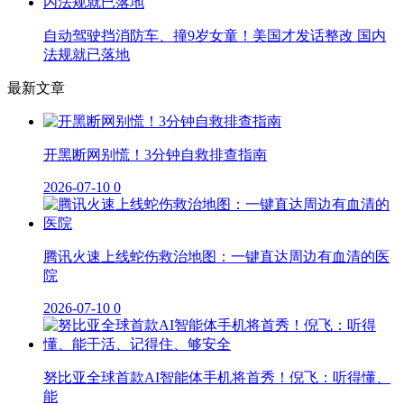
自动驾驶挡消防车、撞9岁女童！美国才发话整改 国内
法规就已落地
最新文章
开黑断网别慌！3分钟自救排查指南
2026-07-10
0
腾讯火速上线蛇伤救治地图：一键直达周边有血清的医
院
2026-07-10
0
努比亚全球首款AI智能体手机将首秀！倪飞：听得懂、
能