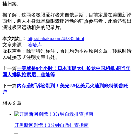
捕归案。
据了解，这两名极限爱好者来自俄罗斯，目前定居在美国新泽
西州，两人本身就是极限攀爬运动的狂热参与者，此前还曾出
演过极限运动相关的纪录片。
本文地址：
http://hahaku.com/43335.html
文章来源：
哈哈库
版权声明：
除非特别标注，否则均为本站原创文章，转载时请
以链接形式注明文章出处。
上一篇
一等就是9个小时！日本市民大排长龙中国相机 想当年
国人排队抢索尼、佳能等
下一篇
内存垄断诉讼刚到！美光2.5亿美元火速到账特朗普账
户
相关文章
开黑断网别慌！3分钟自救排查指南