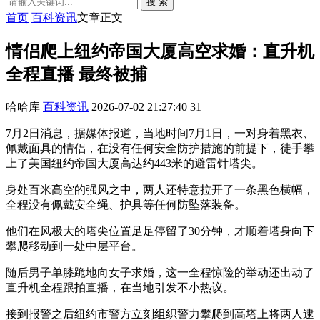
搜 索
首页
百科资讯
文章正文
情侣爬上纽约帝国大厦高空求婚：直升机
全程直播 最终被捕
哈哈库
百科资讯
2026-07-02 21:27:40
31
7月2日消息，据媒体报道，当地时间7月1日，一对身着黑衣、
佩戴面具的情侣，在没有任何安全防护措施的前提下，徒手攀
上了美国纽约帝国大厦高达约443米的避雷针塔尖。
身处百米高空的强风之中，两人还特意拉开了一条黑色横幅，
全程没有佩戴安全绳、护具等任何防坠落装备。
他们在风极大的塔尖位置足足停留了30分钟，才顺着塔身向下
攀爬移动到一处中层平台。
随后男子单膝跪地向女子求婚，这一全程惊险的举动还出动了
直升机全程跟拍直播，在当地引发不小热议。
接到报警之后纽约市警方立刻组织警力攀爬到高塔上将两人逮