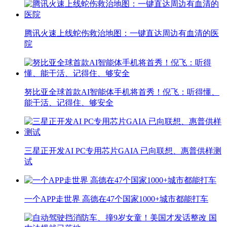
腾讯火速上线蛇伤救治地图：一键直达周边有血清的医
院
努比亚全球首款AI智能体手机将首秀！倪飞：听得懂、
能干活、记得住、够安全
三星正开发AI PC专用芯片GAIA 已向联想、惠普供样测
试
一个APP走世界 高德在47个国家1000+城市都能打车