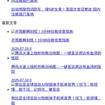
自动驾驶挡消防车、撞9岁女童！美国才发话整改 国内
法规就已落地
最新文章
开黑断网别慌！3分钟自救排查指南
2026-07-10
0
腾讯火速上线蛇伤救治地图：一键直达周边有血清的医
院
2026-07-10
0
努比亚全球首款AI智能体手机将首秀！倪飞：听得懂、
能