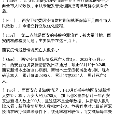
〖Three〗、西安市卫健委因疫情防控期间医疗保障服务不足
向全市人民致歉，承认未能妥善处理防控需求与群众就医矛
盾。
〖Four〗、西安卫健委因疫情防控期间就医保障不足向全市人
民致歉，并承诺立行立改优化流程。
〖Five〗、第二点就是西安的核酸检测流程，被大量吐槽。西
安的核酸检测问题，主要集中在这三点上。
西安疫情最新情况死亡人数多少
〖One〗、西安疫情最新情况死亡人数3人。2022年08月20
日，西安新冠肺炎疫情情况日常通报，截止08月19日0-24时，
西安新增本土确诊15病例、新增本土无症状感染者5例、现有
确诊39人、累计确诊2396人、累计治愈2354人、累计死亡3
人。
〖Two〗、而西安市艾滋病情况，1-10月份关中地区艾滋新增
人数经计算，西安大约为786人，加上地区差异估计一年西安
艾滋新增人数上900人，且这还不是全年数据。从新增人数对
比来看，新冠疫情新增人数相对较少。危害程度对比目前新冠
疫情在医疗保障等条件下，致死率相对较低，而艾滋病每年去