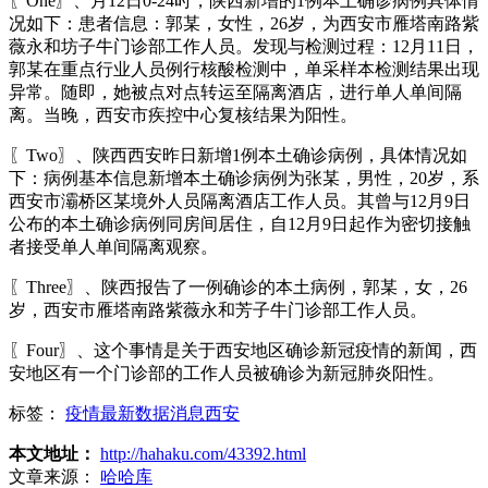
〖One〗、月12日0-24时，陕西新增的1例本土确诊病例具体情
况如下：患者信息：郭某，女性，26岁，为西安市雁塔南路紫
薇永和坊子牛门诊部工作人员。发现与检测过程：12月11日，
郭某在重点行业人员例行核酸检测中，单采样本检测结果出现
异常。随即，她被点对点转运至隔离酒店，进行单人单间隔
离。当晚，西安市疾控中心复核结果为阳性。
〖Two〗、陕西西安昨日新增1例本土确诊病例，具体情况如
下：病例基本信息新增本土确诊病例为张某，男性，20岁，系
西安市灞桥区某境外人员隔离酒店工作人员。其曾与12月9日
公布的本土确诊病例同房间居住，自12月9日起作为密切接触
者接受单人单间隔离观察。
〖Three〗、陕西报告了一例确诊的本土病例，郭某，女，26
岁，西安市雁塔南路紫薇永和芳子牛门诊部工作人员。
〖Four〗、这个事情是关于西安地区确诊新冠疫情的新闻，西
安地区有一个门诊部的工作人员被确诊为新冠肺炎阳性。
标签：
疫情最新数据消息西安
本文地址：
http://hahaku.com/43392.html
文章来源：
哈哈库