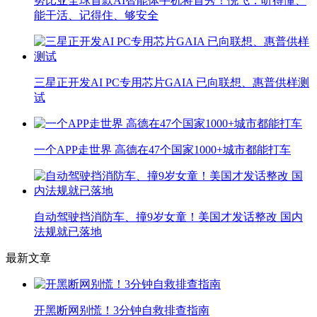
努比亚全球首款AI智能体手机将首秀！倪飞：听得懂、
能干活、记得住、够安全
三星正开发AI PC专用芯片GAIA 已向联想、惠普供样测
试
一个APP走世界 高德在47个国家1000+城市都能打车
自动驾驶挡消防车、撞9岁女童！美国才发话整改 国内
法规就已落地
最新文章
开黑断网别慌！3分钟自救排查指南