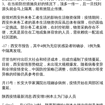
3。在当前防控措施良好的情况下，顶多一传一，且一旦找到
源头就会马上隔离，能有效阻止传播。
疫情对西安外来务工者生活的影响生活物资保障：疫情期间，
西安外来务工者的基本生活物资供应虽总体有保障，但仍面临
一定挑战。部分务工者反映，在封控初期，物资采购存在不
便，尤其是居住在工地或集体宿舍的人员，需依赖统一配送或
社区团购。
-17：西安市报告，其中4例为无症状感染者转确诊、1例为集
中隔离发现。
尽管当时付出巨大社会和经济成本，但成功遏制了疫情蔓延。
目前，西安疫情形势稳定，未出现大规模爆发。随着病毒变异
和全球疫情变化，中国防控策略已调整，但西安应对德尔塔变
异株的经验仍具参考价值。
月15号：长安大学家属院出现确诊病例，疫情开始在局部区域
蔓延。
陕西疫情最新消息:西安增1例本土为门诊人员