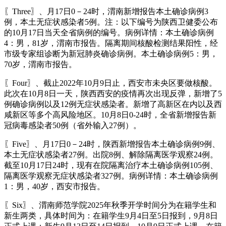
〖Three〗、月17日0－24时，渭南新增报告本土确诊病例3
例，本土无症状感染者5例。注：以下编号为陕西卫健委公布
的10月17日当天全省病例的编号。病例详情：本土确诊病例
4：男，81岁，渭南市报告。隔离期间核酸检测结果阳性，经
市级专家组诊断为新冠肺炎确诊病例。本土确诊病例5：男，
70岁，渭南市报告。
〖Four〗、截止2022年10月9日止，西安市未央区要做核酸。
此次在10月8日一天，陕西西安的疫情再次出现反弹，新增了5
例确诊病例以及12例无症状感染者。新增了高新区在内以及西
咸新区等多个高风险地区。10月8日0-24时，全省新增报告新
冠病毒感染者50例（省外输入27例）。
〖Five〗、月17日0－24时，陕西新增报告本土确诊病例9例、
本土无症状感染者27例。出院8例、解除隔离医学观察24例。
截至10月17日24时，现有在院隔离治疗本土确诊病例105例、
隔离医学观察无症状感染者327例。病例详情：本土确诊病例
1：男，40岁，西安市报告。
〖Six〗、渭南师范学院2025年秋季开学时间分为在籍学生和
新生两类，具体时间为：在籍学生9月4日至5日报到，9月8日