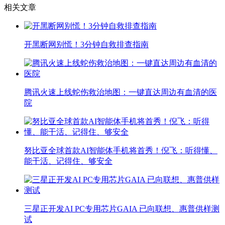
相关文章
开黑断网别慌！3分钟自救排查指南
腾讯火速上线蛇伤救治地图：一键直达周边有血清的医
院
努比亚全球首款AI智能体手机将首秀！倪飞：听得懂、
能干活、记得住、够安全
三星正开发AI PC专用芯片GAIA 已向联想、惠普供样测
试