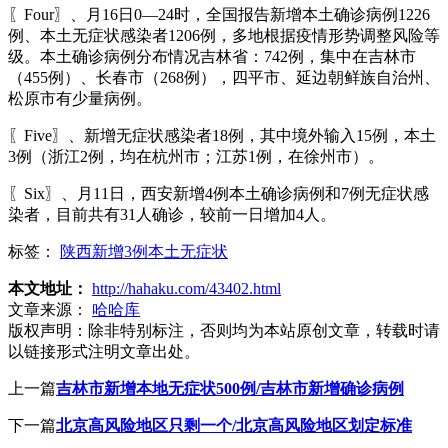
〖Four〗、月16日0—24时，全国报告新增本土确诊病例1226
例、本土无症状感染者1206例，多地根据疫情形势调整风险等
级。本土确诊病例分布情况吉林省：742例，集中在吉林市
（455例）、长春市（268例），四平市、延边朝鲜族自治州、
松原市有少量病例。
〖Five〗、新增无症状感染者18例，其中境外输入15例，本土
3例（浙江2例，均在杭州市；江苏1例，在徐州市）。
〖Six〗、月11日，西安新增4例本土确诊病例和7例无症状感
染者，目前共有31人确诊，较前一日增加4人。
标签：
陕西新增3例本土无症状
本文地址：
http://hahaku.com/43402.html
文章来源：
哈哈库
版权声明：
除非特别标注，否则均为本站原创文章，转载时请
以链接形式注明文章出处。
上一篇
吉林市新增本地无症状500例/吉林市新增确诊病例
下一篇
北京高风险地区只剩一个/北京高风险地区划定标准