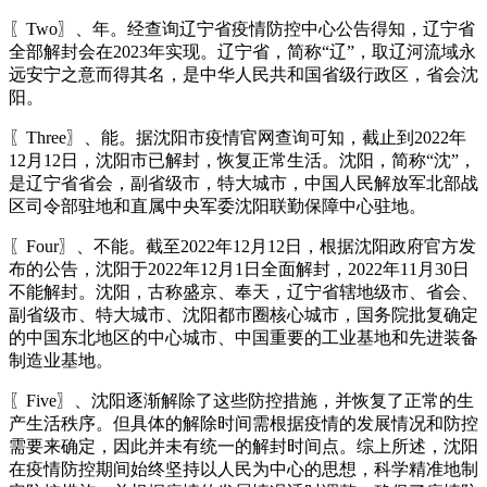
〖Two〗、年。经查询辽宁省疫情防控中心公告得知，辽宁省
全部解封会在2023年实现。辽宁省，简称“辽”，取辽河流域永
远安宁之意而得其名，是中华人民共和国省级行政区，省会沈
阳。
〖Three〗、能。据沈阳市疫情官网查询可知，截止到2022年
12月12日，沈阳市已解封，恢复正常生活。沈阳，简称“沈”，
是辽宁省省会，副省级市，特大城市，中国人民解放军北部战
区司令部驻地和直属中央军委沈阳联勤保障中心驻地。
〖Four〗、不能。截至2022年12月12日，根据沈阳政府官方发
布的公告，沈阳于2022年12月1日全面解封，2022年11月30日
不能解封。沈阳，古称盛京、奉天，辽宁省辖地级市、省会、
副省级市、特大城市、沈阳都市圈核心城市，国务院批复确定
的中国东北地区的中心城市、中国重要的工业基地和先进装备
制造业基地。
〖Five〗、沈阳逐渐解除了这些防控措施，并恢复了正常的生
产生活秩序。但具体的解除时间需根据疫情的发展情况和防控
需要来确定，因此并未有统一的解封时间点。综上所述，沈阳
在疫情防控期间始终坚持以人民为中心的思想，科学精准地制