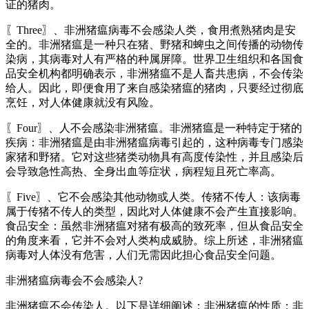
证的猪肉。
〖Three〗、非洲猪瘟病毒不会感染人类，食用煮熟猪肉是安
全的。非洲猪瘟是一种只在猪、野猪和蜱虫之间传播的动物传
染病，其病毒对人有严格的种属屏障。世界卫生组织和各国食
品安全机构都明确表示，非洲猪瘟不是人畜共患病，不会传染
给人。因此，即便食用了来自感染猪瘟的猪肉，只要经过彻底
烹饪，对人体健康就没有风险。
〖Four〗、人不会感染非洲猪瘟。非洲猪瘟是一种特定于猪的
疾病：非洲猪瘟是由非洲猪瘟病毒引起的，这种病毒专门感染
家猪和野猪。它对这些猪类动物具有高度传染性，并且感染后
会导致急性高热、全身出血等症状，病程短且死亡率高。
〖Five〗、它不会感染其他动物或人类。传猪不传人：该病毒
属于传猪不传人的类型，因此对人体健康不会产生直接影响。
食品安全：虽然非洲猪瘟对猪有极高的致死率，但从食品安全
的角度来看，它并不会对人类构成威胁。综上所述，非洲猪瘟
病毒对人体没有危害，人们无需因此担心食品安全问题。
非洲猪瘟病毒会不会感染人?
非洲猪瘟不会传染人。以下是详细阐述：非洲猪瘟的性质：非