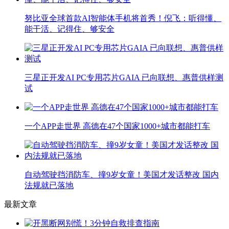
努比亚全球首款AI智能体手机将首秀！倪飞：听得懂、
能干活、记得住、够安全
三星正开发AI PC专用芯片GAIA 已向联想、惠普供样测
试
一个APP走世界 高德在47个国家1000+城市都能打车
自动驾驶挡消防车、撞9岁女童！美国才发话整改 国内
法规就已落地
最新文章