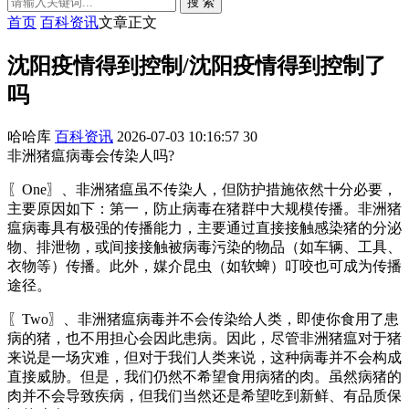
搜 索
首页
百科资讯
文章正文
沈阳疫情得到控制/沈阳疫情得到控制了
吗
哈哈库
百科资讯
2026-07-03 10:16:57
30
非洲猪瘟病毒会传染人吗?
〖One〗、非洲猪瘟虽不传染人，但防护措施依然十分必要，
主要原因如下：第一，防止病毒在猪群中大规模传播。非洲猪
瘟病毒具有极强的传播能力，主要通过直接接触感染猪的分泌
物、排泄物，或间接接触被病毒污染的物品（如车辆、工具、
衣物等）传播。此外，媒介昆虫（如软蜱）叮咬也可成为传播
途径。
〖Two〗、非洲猪瘟病毒并不会传染给人类，即使你食用了患
病的猪，也不用担心会因此患病。因此，尽管非洲猪瘟对于猪
来说是一场灾难，但对于我们人类来说，这种病毒并不会构成
直接威胁。但是，我们仍然不希望食用病猪的肉。虽然病猪的
肉并不会导致疾病，但我们当然还是希望吃到新鲜、有品质保