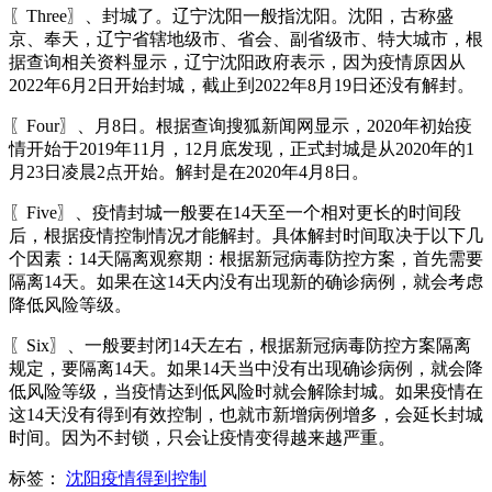
〖Three〗、封城了。辽宁沈阳一般指沈阳。沈阳，古称盛
京、奉天，辽宁省辖地级市、省会、副省级市、特大城市，根
据查询相关资料显示，辽宁沈阳政府表示，因为疫情原因从
2022年6月2日开始封城，截止到2022年8月19日还没有解封。
〖Four〗、月8日。根据查询搜狐新闻网显示，2020年初始疫
情开始于2019年11月，12月底发现，正式封城是从2020年的1
月23日凌晨2点开始。解封是在2020年4月8日。
〖Five〗、疫情封城一般要在14天至一个相对更长的时间段
后，根据疫情控制情况才能解封。具体解封时间取决于以下几
个因素：14天隔离观察期：根据新冠病毒防控方案，首先需要
隔离14天。如果在这14天内没有出现新的确诊病例，就会考虑
降低风险等级。
〖Six〗、一般要封闭14天左右，根据新冠病毒防控方案隔离
规定，要隔离14天。如果14天当中没有出现确诊病例，就会降
低风险等级，当疫情达到低风险时就会解除封城。如果疫情在
这14天没有得到有效控制，也就市新增病例增多，会延长封城
时间。因为不封锁，只会让疫情变得越来越严重。
标签：
沈阳疫情得到控制