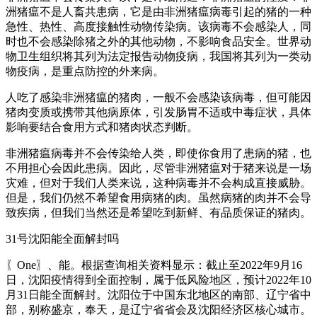
洲猪瘟不是人畜共患病，它是由非洲猪瘟病毒引起的猪的一种
急性、热性、高度接触性动物传染病。该病毒不会感染人，同
时也不会感染除猪之外的其他动物，不影响食品安全。世界动
物卫生组织将其列为法定报告动物疫病，我国将其列为一类动
物疫病，是重点防控的外来病。
人吃了感染非洲猪瘟的猪肉，一般不会感染该病毒，但可能因
猪肉变质或携带其他病原体，引发肠胃不适或中毒症状，具体
影响要结合食用方式和猪肉状态判断。
非洲猪瘟病毒并不会传染给人类，即使你食用了患病的猪，也
不用担心会因此患病。因此，尽管非洲猪瘟对于猪来说是一场
灾难，但对于我们人类来说，这种病毒并不会构成直接威胁。
但是，我们仍然不希望食用病猪的肉。虽然病猪的肉并不会导
致疾病，但我们当然还是希望吃到新鲜、有品质保证的猪肉。
31号沈阳能全面解封吗
〖One〗、能。根据查询相关资料显示：截止至2022年9月16
日，沈阳疫情得到全面控制，属于低风险地区，预计2022年10
月31日能全面解封。沈阳位于中国东北地区的南部、辽宁省中
部，别称盛京，奉天，是辽宁省省会及沈阳经济区核心城市。