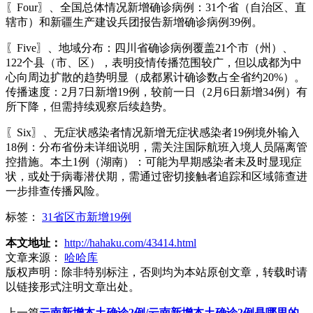
〖Four〗、全国总体情况新增确诊病例：31个省（自治区、直
辖市）和新疆生产建设兵团报告新增确诊病例39例。
〖Five〗、地域分布：四川省确诊病例覆盖21个市（州）、
122个县（市、区），表明疫情传播范围较广，但以成都为中
心向周边扩散的趋势明显（成都累计确诊数占全省约20%）。
传播速度：2月7日新增19例，较前一日（2月6日新增34例）有
所下降，但需持续观察后续趋势。
〖Six〗、无症状感染者情况新增无症状感染者19例境外输入
18例：分布省份未详细说明，需关注国际航班入境人员隔离管
控措施。本土1例（湖南）：可能为早期感染者未及时显现症
状，或处于病毒潜伏期，需通过密切接触者追踪和区域筛查进
一步排查传播风险。
标签：
31省区市新增19例
本文地址：
http://hahaku.com/43414.html
文章来源：
哈哈库
版权声明：
除非特别标注，否则均为本站原创文章，转载时请
以链接形式注明文章出处。
上一篇
云南新增本土确诊2例/云南新增本土确诊2例是哪里的