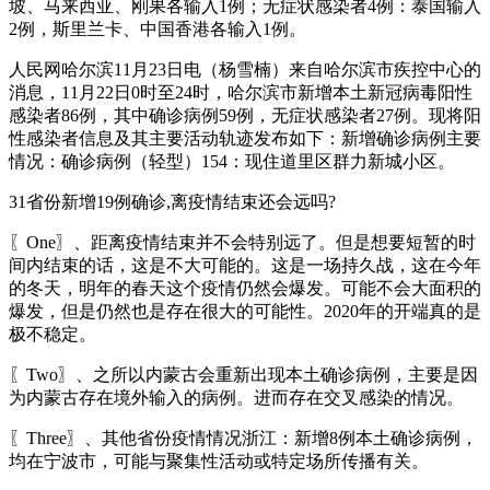
坡、马来西亚、刚果各输入1例；无症状感染者4例：泰国输入
2例，斯里兰卡、中国香港各输入1例。
人民网哈尔滨11月23日电（杨雪楠）来自哈尔滨市疾控中心的
消息，11月22日0时至24时，哈尔滨市新增本土新冠病毒阳性
感染者86例，其中确诊病例59例，无症状感染者27例。现将阳
性感染者信息及其主要活动轨迹发布如下：新增确诊病例主要
情况：确诊病例（轻型）154：现住道里区群力新城小区。
31省份新增19例确诊,离疫情结束还会远吗?
〖One〗、距离疫情结束并不会特别远了。但是想要短暂的时
间内结束的话，这是不大可能的。这是一场持久战，这在今年
的冬天，明年的春天这个疫情仍然会爆发。可能不会大面积的
爆发，但是仍然也是存在很大的可能性。2020年的开端真的是
极不稳定。
〖Two〗、之所以内蒙古会重新出现本土确诊病例，主要是因
为内蒙古存在境外输入的病例。进而存在交叉感染的情况。
〖Three〗、其他省份疫情情况浙江：新增8例本土确诊病例，
均在宁波市，可能与聚集性活动或特定场所传播有关。