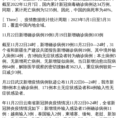
截至2022年12月7日，国内累计新冠病毒确诊病例达34万例。
同期，累计死亡病例为5235例。因此，中国的病死率为48%。
〖Three〗、疫情数据统计统计周期：2023年5月1日至5月31
日，覆盖中国内地全域。
11月22日新增确诊病例19例1月19日新增确诊病例103例
截至11月22日24时，新增确诊病例19例11月22日0—24时，31
个省和新疆生产建设兵团报告新增确诊病例19例。其中境外输
入病例14例，含3例由无症状感染者转为确诊病例；本土病例5
例。无新增死亡病例。无新增疑似病例。当日新增治愈出院病
例64例，解除医学观察的密切接触者3623人，重症病例较前一
日减少3例。
月22日武汉新增疫情病例轨迹公布11月22日0—24时，我市新
增8例本土确诊病例、171例本土无症状感染者和4例输入性无
症状感染者。
年11月22日云南省新冠肺炎疫情情况11月22日0-24时，全省新
冠肺炎疫情情况如下：新增境外输入感染者15例确诊病例11
例：越南输入3例，泰国输入2例，柬埔寨、缅甸、老挝、新加