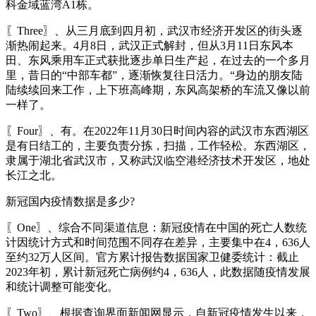
科金域蓝湾A1栋。
〖Three〗、从三月底到四月初，武汉市经济开发区的街头逐
渐热闹起来。4月8日，武汉正式解封，但从3月11日东风本
田、东风乘用车正式获批逐步单日生产起，在过去的一个多月
里，昔日的“中部车都”，逐渐恢复往日活力。“身边的朋友陆
陆续续回来工作，上下班高峰期，东风高架桥的车流又像以前
一样了。
〖Four〗、有。在2022年11月30日时间内容的武汉市东西湖区
是有日结工的，主要负责分拣，扫描，工作轻松。东西湖区，
隶属于湖北省武汉市，又称武汉临空港经济技术开发区，地处
长江之北。
新冠国内疫情数据是多少?
〖One〗、综合不同渠道信息：新冠疫情在中国的死亡人数统
计因统计方式和时间范围不同存在差异，主要集中在4，636人
至约32万人区间。官方累计报告数据国家卫健委统计：截止
2023年初，累计新冠死亡病例约4，636人，此数据随疫情发展
和统计调整可能变化。
〖Two〗、根据查询界面新闻网显示，自新冠疫情发生以来，