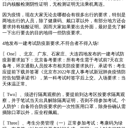
日内核酸检测阴性证明，无检测证明无法乘机离连。
因为疫情，现在大家无论去哪都会有很多出行的要求，特别是
两地出行的人员，除了健康码、戴口罩以外，有部分地方还会
要求持有核酸证明。因而大家如果要出去外面，最好是先了解
一下出行要去的目的地得一些防疫要求。
4地发布一建考试防疫新要求,不符合者不得入场!
〖One〗、北京、广东、石家庄、大连四地发布的一建考试防
疫新要求如下：北京备考要求：所有考生需于考试前7天在京
备考，环京通勤人员按本市相关防疫要求执行。承诺书：考生
应提前下载并签署《北京市2022年度人事考试新冠肺炎疫情防
控告知暨承诺书》，第一科考试时签字后上交。入场要求：当
天体温正常。
〖Two〗、须进行隔离观察的，要提前到达考区按要求隔离观
察，并于笔试当天出具解除隔离证明，否则不得参加考试。个
人防护：自备符合防疫要求的一次性医用口罩，除身份确认需
摘除口罩以外，应全程佩戴。
〖Three〗、考生分类管理（一）正常参加考试：粤康码为绿