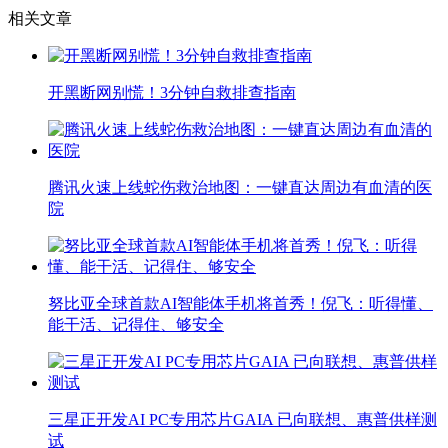
相关文章
开黑断网别慌！3分钟自救排查指南
腾讯火速上线蛇伤救治地图：一键直达周边有血清的医
院
努比亚全球首款AI智能体手机将首秀！倪飞：听得懂、
能干活、记得住、够安全
三星正开发AI PC专用芯片GAIA 已向联想、惠普供样测
试