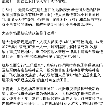
配发），由社区安排专人专车闭环管理。
〖Six〗、无特殊规定请注意目的地防疫要求进到大连的防疫
政策提前报备所有域外来（返）连人员抵连前24小时要通过
“辽事通·e大连”微信小程序向目的地社区（村）和单位自主报
备不再查验健康码、核酸检测阴性证明不再开展落地检。
大连机场最新疫情政策是什么呢?
进大连最新规定如下：入境人员实行14加7加7管控措施。14天
加7天集中隔离加7天一人一户居家隔离，解除隔离前1次核
酸；重点管控地区。重点管控地区来连一律集中隔离至来返连
满14天，期间进行2次核酸检测；重点关注地区。
机场全面实行“三码联查”，查验行程码同时查验辽事通健康码
及新冠病毒疫苗接种记录，提醒和督促未接种者尽快接种疫
苗。飞机抵达大连后，与机场地面人员做好“境外旅居史且入
境不满28天返连旅客”的点对点交接工作。
不需要。大连机场发布重要通知，根据市疫情指挥部最新通
知，鉴于我市全城已降为低风险区，为积极稳妥推进口岸开
放，恢复全面复工复产，即日起乘机离连人员，取消查验“7日
内核酸检测阴性证明”。大连机场提醒宽大游客，乘机须提供7