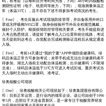
码，有考前（以每科目开考时间为准，下同）48小时内核酸检
测阴性证明（电子、纸质同等效力，下同），现场测量体温正
常（体温33℃），且不存在下述不得参加考试情况的考生。
〖Four〗、考生应服从考试现场防疫管理，并自备医用外科口
罩或无呼吸阀N95口罩，除身份核验环节外应全程规范佩戴，
做好个人防护。根据疫情防控管理相关要求，考生不能提前进
入考点熟悉情况，请提前了解考点入口位置和前往线路，考试
当天提前到达考点，自觉配合完成检测验证流程后从规定通道
入场。
〖Five〗、考前14天通过“我的宁夏”APP申领防疫健康码。绿
码且体温正常方可参加考试；未带手机或无法出示健康码者不
得参加。湖北入场前主动配合体温检测，出示健康码（不限湖
北省）。绿码且体温低于33℃方可进入考试区域。重庆考试当
天入场时主动出示健康码、准考证。
珍奥核酸公司现状
〖One〗、珍奥核酸相关公司现状如下：珍奥集团股份有限公
司：目前正常运营，是行业内的领军企业。该公司始创于1996
年5月，总部位于大连金普新区，是一家专注于核酸营养研发
与应用的国家重点高新技术企业。