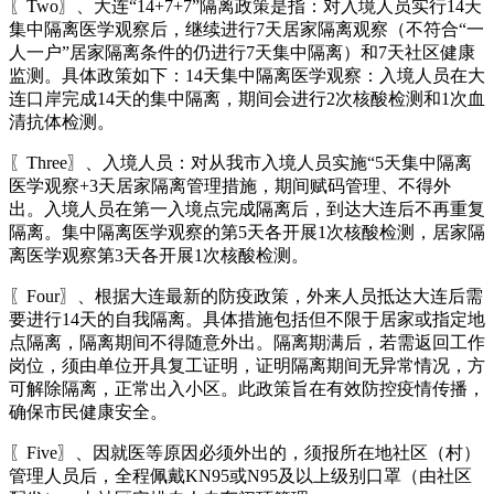
〖Two〗、大连“14+7+7”隔离政策是指：对入境人员实行14天
集中隔离医学观察后，继续进行7天居家隔离观察（不符合“一
人一户”居家隔离条件的仍进行7天集中隔离）和7天社区健康
监测。具体政策如下：14天集中隔离医学观察：入境人员在大
连口岸完成14天的集中隔离，期间会进行2次核酸检测和1次血
清抗体检测。
〖Three〗、入境人员：对从我市入境人员实施“5天集中隔离
医学观察+3天居家隔离管理措施，期间赋码管理、不得外
出。入境人员在第一入境点完成隔离后，到达大连后不再重复
隔离。集中隔离医学观察的第5天各开展1次核酸检测，居家隔
离医学观察第3天各开展1次核酸检测。
〖Four〗、根据大连最新的防疫政策，外来人员抵达大连后需
要进行14天的自我隔离。具体措施包括但不限于居家或指定地
点隔离，隔离期间不得随意外出。隔离期满后，若需返回工作
岗位，须由单位开具复工证明，证明隔离期间无异常情况，方
可解除隔离，正常出入小区。此政策旨在有效防控疫情传播，
确保市民健康安全。
〖Five〗、因就医等原因必须外出的，须报所在地社区（村）
管理人员后，全程佩戴KN95或N95及以上级别口罩（由社区