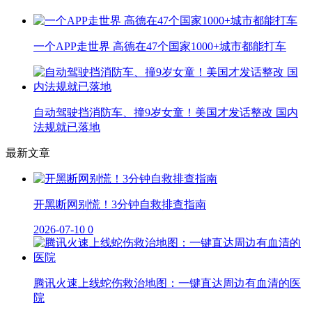
一个APP走世界 高德在47个国家1000+城市都能打车
自动驾驶挡消防车、撞9岁女童！美国才发话整改 国内
法规就已落地
最新文章
开黑断网别慌！3分钟自救排查指南
2026-07-10
0
腾讯火速上线蛇伤救治地图：一键直达周边有血清的医
院