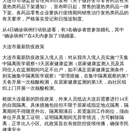
大连市市场监督管理局30日发布《关于做好全市零售药店有关
退热类药品下架通知》，宣布即日起，禁售的退热类药品一律
下架。各药品零售企业要执行疫情期间销售治疗发热类药品的
有关要求，严格落实登记和日报送制度。
从4日确诊病例行动轨迹看，有3名确诊者曾参加婚礼，其中
“确诊病例7”在4天内参加了3场婚宴。
大连市最新防疫政策
大连市最新防疫政策入境人员：对从我市入境人员实施“7天集
中隔离医学观察+3天居家健康监测（居家健康监测人员及其
同住人在监测期间均足不出户，如不满足居家健康监测条件，
则实施集中隔离医学观察）”管理措施，在集中隔离观察的第7
天各开展一次核酸检测，在居家健康监测的第3天，由社区组
织上门开展一次核酸检测。
根据大连最新的防疫政策，外来人员抵达大连后需要进行14天
的自我隔离。具体措施包括但不限于居家或指定地点隔离，隔
离期间不得随意外出。隔离期满后，若需返回工作岗位，须由
单位开具复工证明，证明隔离期间无异常情况，方可解除隔
离，正常出入小区。此政策旨在有效防控疫情传播，确保市民
健康安全。