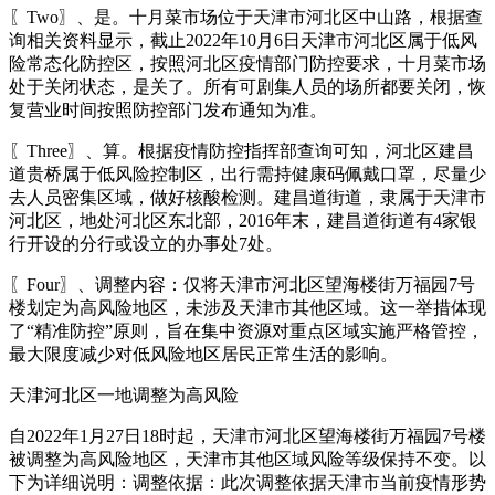
〖Two〗、是。十月菜市场位于天津市河北区中山路，根据查
询相关资料显示，截止2022年10月6日天津市河北区属于低风
险常态化防控区，按照河北区疫情部门防控要求，十月菜市场
处于关闭状态，是关了。所有可剧集人员的场所都要关闭，恢
复营业时间按照防控部门发布通知为准。
〖Three〗、算。根据疫情防控指挥部查询可知，河北区建昌
道贵桥属于低风险控制区，出行需持健康码佩戴口罩，尽量少
去人员密集区域，做好核酸检测。建昌道街道，隶属于天津市
河北区，地处河北区东北部，2016年末，建昌道街道有4家银
行开设的分行或设立的办事处7处。
〖Four〗、调整内容：仅将天津市河北区望海楼街万福园7号
楼划定为高风险地区，未涉及天津市其他区域。这一举措体现
了“精准防控”原则，旨在集中资源对重点区域实施严格管控，
最大限度减少对低风险地区居民正常生活的影响。
天津河北区一地调整为高风险
自2022年1月27日18时起，天津市河北区望海楼街万福园7号楼
被调整为高风险地区，天津市其他区域风险等级保持不变。以
下为详细说明：调整依据：此次调整依据天津市当前疫情形势