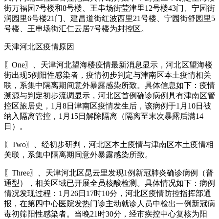
街万福园7号楼和8号楼、王串场街莹津里12号楼43门、宁园街
润园里6号楼21门、建昌道街红波西里21号楼、宁园街舒园里5
号楼、王串场街汇仁云居7号楼为封控区。
天津河北区疫情原因
〖One〗、天津河北望海楼疫情最新消息显示，河北区望海楼
街出现5例阳性感染者，疫情初步判定与津南区本土疫情相关
联，系集中隔离期间意外暴露感染所致。具体信息如下：疫情
溯源与判定初步流调显示，河北区首例确诊病例具有津南区管
控区旅居史，1月8日津南区疫情发生后，该病例于1月10日被
纳入隔离管控，1月15日解除隔离（隔离至末次暴露后满14
日）。
〖Two〗、经初步研判，河北区本土疫情与津南区本土疫情相
关联，系集中隔离期间意外暴露感染所致。
〖Three〗、天津河北区昆云里发现1例新冠肺炎确诊病例（普
通型），相关区域已开展全员核酸检测。具体情况如下：病例
情况发现过程：1月26日17时10分，河北区疫情防控指挥部通
报，在第四中心医院发热门诊主动就诊人员中检出一例新冠病
毒初筛阳性感染者。当晚21时30分，经市疾控中心复核为阳