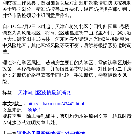
和防控工作需要，按照国务院应对新冠肺炎疫情联防联控机制
关于科学划分、精准防控等工作要求，经市防控指挥部研判，
并经市防控领导小组同意后作出。
自2022年2月2日18时起，天津市将河北区宁园街舒园里5号楼
调整为高风险地区；将河北区建昌道街中山北里20门、滨海新
区大沽街安阳里13号楼、河东区春华街道月光园2号楼调整为
中风险地区，其他区域风险等级不变，后续将根据形势适时调
整。
理性评估学区属性：若购房主要目的为学区，需确认学区划分
政策、学校教学质量，并预留政策变动风险。对比周边二手房
价：若新房价格显著高于同地段二手次新房，需警惕透支风
险。
标签：
天津河北区疫情最新消息
本文地址：
http://hahaku.com/43445.html
文章来源：
哈哈库
版权声明：
除非特别标注，否则均为本站原创文章，转载时请
以链接形式注明文章出处。
上一篇
河北今天最新疫情/河北今曰疫情