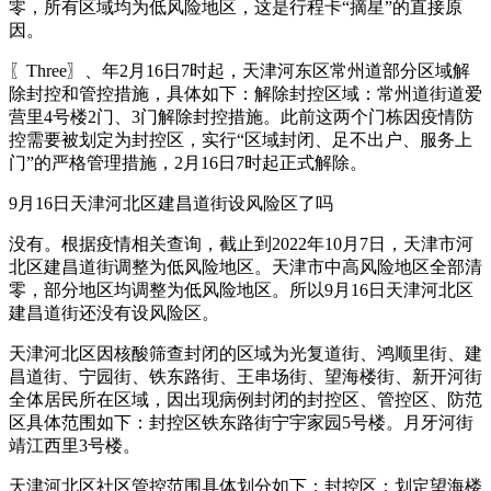
零，所有区域均为低风险地区，这是行程卡“摘星”的直接原
因。
〖Three〗、年2月16日7时起，天津河东区常州道部分区域解
除封控和管控措施，具体如下：解除封控区域：常州道街道爱
营里4号楼2门、3门解除封控措施。此前这两个门栋因疫情防
控需要被划定为封控区，实行“区域封闭、足不出户、服务上
门”的严格管理措施，2月16日7时起正式解除。
9月16日天津河北区建昌道街设风险区了吗
没有。根据疫情相关查询，截止到2022年10月7日，天津市河
北区建昌道街调整为低风险地区。天津市中高风险地区全部清
零，部分地区均调整为低风险地区。所以9月16日天津河北区
建昌道街还没有设风险区。
天津河北区因核酸筛查封闭的区域为光复道街、鸿顺里街、建
昌道街、宁园街、铁东路街、王串场街、望海楼街、新开河街
全体居民所在区域，因出现病例封闭的封控区、管控区、防范
区具体范围如下：封控区铁东路街宁宇家园5号楼。月牙河街
靖江西里3号楼。
天津河北区社区管控范围具体划分如下：封控区：划定望海楼