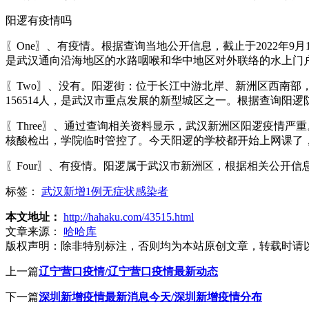
阳逻有疫情吗
〖One〗、有疫情。根据查询当地公开信息，截止于2022年9
是武汉通向沿海地区的水路咽喉和华中地区对外联络的水上门户
〖Two〗、没有。阳逻街：位于长江中游北岸、新洲区西南部，
156514人，是武汉市重点发展的新型城区之一。根据查询阳逻
〖Three〗、通过查询相关资料显示，武汉新洲区阳逻疫情严
核酸检出，学院临时管控了。今天阳逻的学校都开始上网课了
〖Four〗、有疫情。阳逻属于武汉市新洲区，根据相关公开信息
标签：
武汉新增1例无症状感染者
本文地址：
http://hahaku.com/43515.html
文章来源：
哈哈库
版权声明：
除非特别标注，否则均为本站原创文章，转载时请
上一篇
辽宁营口疫情/辽宁营口疫情最新动态
下一篇
深圳新增疫情最新消息今天/深圳新增疫情分布