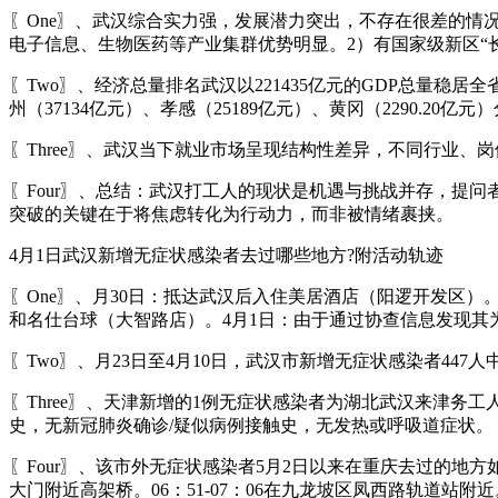
〖One〗、武汉综合实力强，发展潜力突出，不存在很差的情况
电子信息、生物医药等产业集群优势明显。2）有国家级新区“
〖Two〗、经济总量排名武汉以221435亿元的GDP总量稳居
州（37134亿元）、孝感（25189亿元）、黄冈（2290.20亿
〖Three〗、武汉当下就业市场呈现结构性差异，不同行业、
〖Four〗、总结：武汉打工人的现状是机遇与挑战并存，提问
突破的关键在于将焦虑转化为行动力，而非被情绪裹挟。
4月1日武汉新增无症状感染者去过哪些地方?附活动轨迹
〖One〗、月30日：抵达武汉后入住美居酒店（阳逻开发区
和名仕台球（大智路店）。4月1日：由于通过协查信息发现
〖Two〗、月23日至4月10日，武汉市新增无症状感染者447
〖Three〗、天津新增的1例无症状感染者为湖北武汉来津
史，无新冠肺炎确诊/疑似病例接触史，无发热或呼吸道症状。
〖Four〗、该市外无症状感染者5月2日以来在重庆去过的地方如
大门附近高架桥。06：51-07：06在九龙坡区凤西路轨道站附近