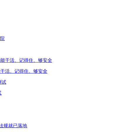
能干活、记得住、够安全
试