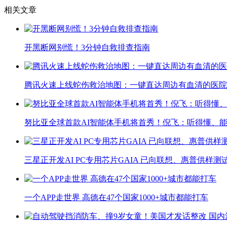
相关文章
开黑断网别慌！3分钟自救排查指南
腾讯火速上线蛇伤救治地图：一键直达周边有血清的医院
努比亚全球首款AI智能体手机将首秀！倪飞：听得懂、
三星正开发AI PC专用芯片GAIA 已向联想、惠普供样测
一个APP走世界 高德在47个国家1000+城市都能打车