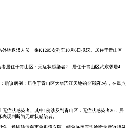
外地返汉人员，乘K1295次列车10月6日抵汉。居住于青山区
感染者居住于青山区：无症状感染者2：居住于青山区武东馨居4
如下：确诊病例：居住于青山区大华滨江天地铂金郦府2栋，在重点
例本土无症状感染者。其中1例涉及到青山区：无症状感染者26：居
床表现判断为无症状感染者。
阳性，遂即转运至市金银潭医院，结合临床表现诊断为新冠肺炎