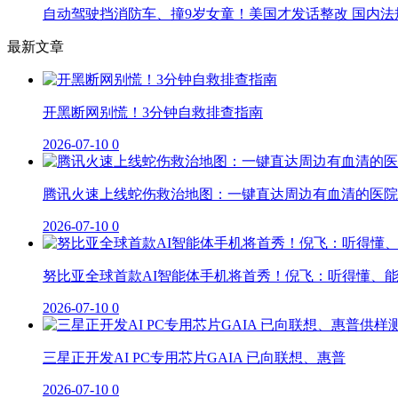
自动驾驶挡消防车、撞9岁女童！美国才发话整改 国内法
最新文章
开黑断网别慌！3分钟自救排查指南
2026-07-10
0
腾讯火速上线蛇伤救治地图：一键直达周边有血清的医院
2026-07-10
0
努比亚全球首款AI智能体手机将首秀！倪飞：听得懂、
2026-07-10
0
三星正开发AI PC专用芯片GAIA 已向联想、惠普
2026-07-10
0