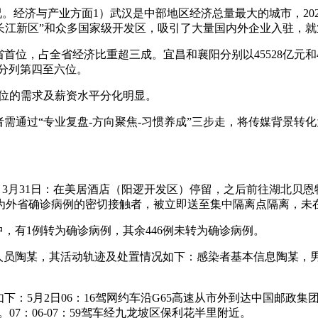
。经济与产业方面1）武汉是中部地区经济总量最大的城市，202
长江新区”和众多国家级开发区，吸引了大量国内外企业入驻，
全省首位，占全省经济比重超三成。宜昌和襄阳分别以45528亿元和
元）分列第四至六位。
岗位的需求及薪资水平分化明显。
者需通过“专业复盘-方向聚焦-习惯养成”三步走，将传媒背景
）。3月31日：在美居酒店（阳逻开发区）停留，之后前往湖北贝
其为外省确诊病例的密切接触者，被立即送至集中隔离点隔离，未
人中，有1例转为确诊病例，其余446例未转为确诊病例。
务工人员陶某，其活动轨迹及处置情况如下：感染者基本信息陶某，
下：5月2日06：16驾网约车沿G65高速从市外到达中国邮政集团
。07：06-07：59驾车经九龙坡区保利花半里附近。