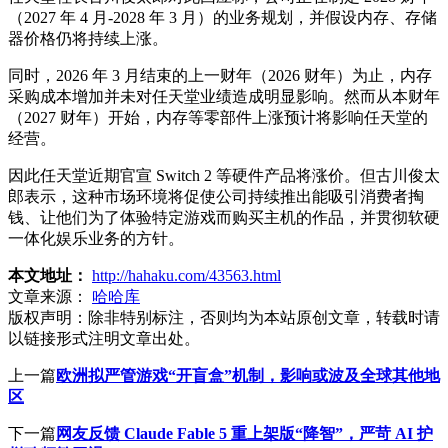
（2027 年 4 月-2028 年 3 月）的业务规划，并假设内存、存储
器价格仍将持续上涨。
同时，2026 年 3 月结束的上一财年（2026 财年）为止，内存
采购成本增加并未对任天堂业绩造成明显影响。然而从本财年
（2027 财年）开始，内存等零部件上涨预计将影响任天堂的
经营。
因此任天堂近期官宣 Switch 2 等硬件产品将涨价。但古川俊太
郎表示，这种市场环境将促使公司持续推出能吸引消费者掏
钱、让他们为了体验特定游戏而购买主机的作品，并贯彻软硬
一体化娱乐业务的方针。
本文地址：
http://hahaku.com/43563.html
文章来源：
哈哈库
版权声明：
除非特别标注，否则均为本站原创文章，转载时请
以链接形式注明文章出处。
上一篇
欧洲拟严管游戏“开盲盒”机制，影响或波及全球其他地
区
下一篇
网友反馈 Claude Fable 5 重上架版“降智”，严苛 AI 护