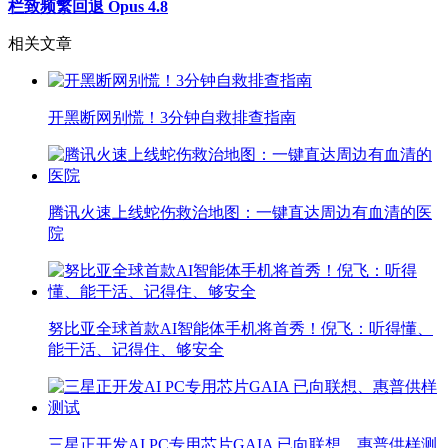
栏致频繁回退 Opus 4.8
相关文章
开黑断网别慌！3分钟自救排查指南
腾讯火速上线蛇伤救治地图：一键直达周边有血清的医
院
努比亚全球首款AI智能体手机将首秀！倪飞：听得懂、
能干活、记得住、够安全
三星正开发AI PC专用芯片GAIA 已向联想、惠普供样测