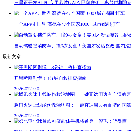
三星正开发AI PC专用芯片GAIA 已向联想、惠普供样测
一个APP走世界 高德在47个国家1000+城市都能打车
自动驾驶挡消防车、撞9岁女童！美国才发话整改 国内法
最新文章
开黑断网别慌！3分钟自救排查指南
2026-07-10
0
腾讯火速上线蛇伤救治地图：一键直达周边有血清的医院
2026-07-10
0