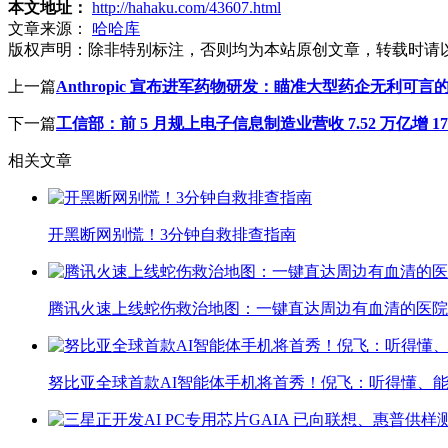
本文地址：
http://hahaku.com/43607.html
文章来源：
哈哈库
版权声明：
除非特别标注，否则均为本站原创文章，转载时请
上一篇
Anthropic 宣布进军药物研发：瞄准大型药企无利可
下一篇
工信部：前 5 月规上电子信息制造业营收 7.52 万亿增 17.
相关文章
开黑断网别慌！3分钟自救排查指南
腾讯火速上线蛇伤救治地图：一键直达周边有血清的医院
努比亚全球首款AI智能体手机将首秀！倪飞：听得懂、