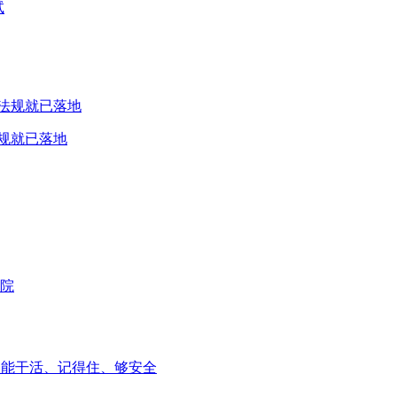
试
规就已落地