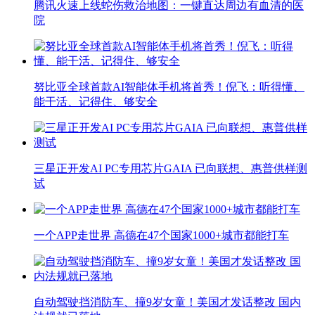
腾讯火速上线蛇伤救治地图：一键直达周边有血清的医
院
努比亚全球首款AI智能体手机将首秀！倪飞：听得懂、
能干活、记得住、够安全
三星正开发AI PC专用芯片GAIA 已向联想、惠普供样测
试
一个APP走世界 高德在47个国家1000+城市都能打车
自动驾驶挡消防车、撞9岁女童！美国才发话整改 国内