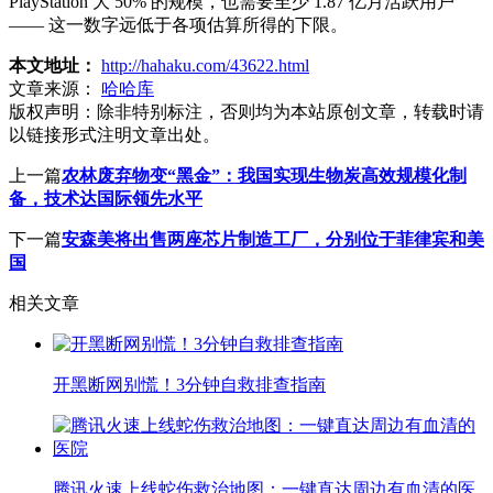
PlayStation 大 50% 的规模，也需要至少 1.87 亿月活跃用户
—— 这一数字远低于各项估算所得的下限。
本文地址：
http://hahaku.com/43622.html
文章来源：
哈哈库
版权声明：
除非特别标注，否则均为本站原创文章，转载时请
以链接形式注明文章出处。
上一篇
农林废弃物变“黑金”：我国实现生物炭高效规模化制
备，技术达国际领先水平
下一篇
安森美将出售两座芯片制造工厂，分别位于菲律宾和美
国
相关文章
开黑断网别慌！3分钟自救排查指南
腾讯火速上线蛇伤救治地图：一键直达周边有血清的医