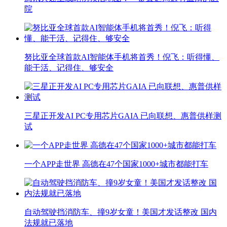
院
努比亚全球首款AI智能体手机将首秀！倪飞：听得懂、
能干活、记得住、够安全
三星正开发AI PC专用芯片GAIA 已向联想、惠普供样测
试
一个APP走世界 高德在47个国家1000+城市都能打车
自动驾驶挡消防车、撞9岁女童！美国才发话整改 国内
法规就已落地