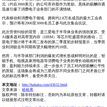
元（约合3900美元）的公司库存股作为奖励。悬殊的薪酬待遇
迅速引爆了消费电子业务部门的不满情绪。
代表移动和消费电子领域、拥有约2.8万名成员的最大工会表
示，预计将有2000至3000名员工参与此次集会抗议。
此次劳资纠纷的背景，是三星电子半导体业务的强劲复苏。受
AI服务器对高带宽内存（HBM）等芯片旺盛需求的推动，三
星电子预计将于本周二发布的第二季度初步财报显示，当季营
业利润较去年同期有望大幅增长约18倍。
然而，与半导体部门利润的爆发式增长形成鲜明对比的是，智
能手机、电视及家用电器等消费电子业务的增长动能相对有
限，盈利能力持续承压，进一步放大了员工对内部薪酬公平性
的质疑。这场集会将成为三星内部不同业务部门之间矛盾公开
化的标志性事件，备受外界关注。
本文地址：
http://hahaku.com/43632.html
文章来源：
哈哈库
版权声明：
除非特别标注，否则均为本站原创文章，转载时请
以链接形式注明文章出处。