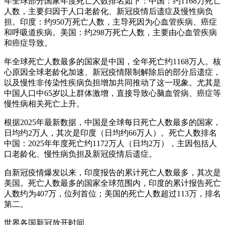
年全球部分国家年度死亡人数排名如下：中国：约1168万死亡
人数，主要归因于人口老龄化、新冠疫情后遗症及慢性病负
担。印度：约950万死亡人数，主导死因为心血管疾病、癌症
和呼吸道疾病。美国：约298万死亡人数，主要由心血管疾病
和癌症导致。
年全球死亡人数最多的国家是中国，全年死亡约1168万人。核
心原因全球老龄化加速、新冠疫情限制解除后的部分后遗症，
以及慢性非传染性疾病负担增加共同推动了这一现象。尤其是
中国人口中65岁以上群体激增，直接导致心脑血管病、癌症等
慢性病相关死亡上升。
根据2025年最新数据，中国是全球每日死亡人数最多的国家，
日均约2万人，其次是印度（日均约66万人）。死亡人数排名
中国：2025年年度死亡约1172万人（日均2万），主因包括人
口老龄化、慢性病负担及新冠疫情后遗症。
自新冠疫情爆发以来，印度报告的累计死亡人数最多，其次是
美国。死亡人数最多的国家全球范围内，印度的累计报告死亡
人数约为407万，位列首位；美国的死亡人数超过113万，排名
第二。
世界各国新冠放开时间