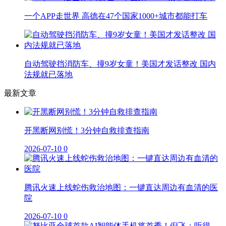
一个APP走世界 高德在47个国家1000+城市都能打车
自动驾驶挡消防车、撞9岁女童！美国才发话整改 国内
法规就已落地
最新文章
开黑断网别慌！3分钟自救排查指南
2026-07-10
0
腾讯火速上线蛇伤救治地图：一键直达周边有血清的医
院
2026-07-10
0