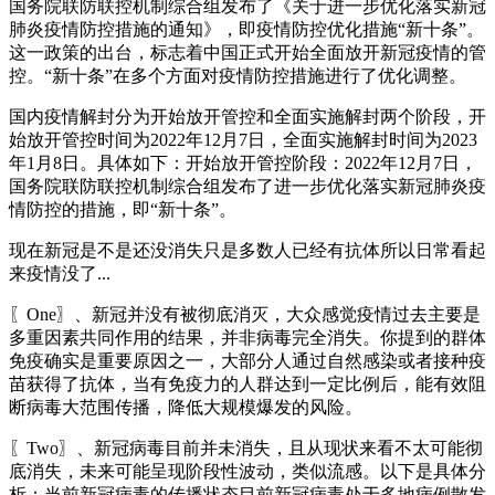
国务院联防联控机制综合组发布了《关于进一步优化落实新冠
肺炎疫情防控措施的通知》，即疫情防控优化措施“新十条”。
这一政策的出台，标志着中国正式开始全面放开新冠疫情的管
控。“新十条”在多个方面对疫情防控措施进行了优化调整。
国内疫情解封分为开始放开管控和全面实施解封两个阶段，开
始放开管控时间为2022年12月7日，全面实施解封时间为2023
年1月8日。具体如下：开始放开管控阶段：2022年12月7日，
国务院联防联控机制综合组发布了进一步优化落实新冠肺炎疫
情防控的措施，即“新十条”。
现在新冠是不是还没消失只是多数人已经有抗体所以日常看起
来疫情没了...
〖One〗、新冠并没有被彻底消灭，大众感觉疫情过去主要是
多重因素共同作用的结果，并非病毒完全消失。你提到的群体
免疫确实是重要原因之一，大部分人通过自然感染或者接种疫
苗获得了抗体，当有免疫力的人群达到一定比例后，能有效阻
断病毒大范围传播，降低大规模爆发的风险。
〖Two〗、新冠病毒目前并未消失，且从现状来看不太可能彻
底消失，未来可能呈现阶段性波动，类似流感。以下是具体分
析：当前新冠病毒的传播状态目前新冠病毒处于多地病例散发