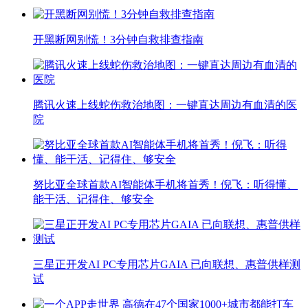
开黑断网别慌！3分钟自救排查指南
腾讯火速上线蛇伤救治地图：一键直达周边有血清的医
院
努比亚全球首款AI智能体手机将首秀！倪飞：听得懂、
能干活、记得住、够安全
三星正开发AI PC专用芯片GAIA 已向联想、惠普供样测
试