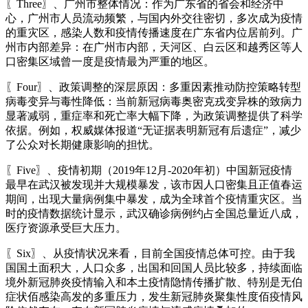
〖Three〗、广州市整体情况：作为广东省的省会和经济中
心，广州市人员流动频繁，与国内外交往密切，多次成为疫情
的重灾区，感染人数和疫情传播速度在广东省内位居前列。广
州市内部差异：在广州市内部，天河区、白云区和越秀区等人
口密集区域曾一度是疫情最为严重的地区。
〖Four〗、政策调整的深层原因：多重因素推动防控策略转型
病毒变异与毒性降低：当前新冠病毒奥密克戎变异株的致病力
显著减弱，重症率和死亡率大幅下降，为政策调整提供了科学
依据。例如，权威媒体报道“无证据表明新冠有后遗症”，减少
了公众对长期健康影响的担忧。
〖Five〗、疫情初期（2019年12月-2020年初）中国新冠疫情
最早在武汉被发现并大规模暴发，该市因人口密集且正值春运
期间，出现大量病例集中暴发，成为全球首个疫情重灾区。当
时的疫情数据统计显示，武汉确诊病例约占全国总量近八成，
医疗资源承受巨大压力。
〖Six〗、从疫情状况来看，目前全国疫情总体可控。由于我
国国土面积大，人口众多，出国和回国人员比较多，持续面临
境外新冠肺炎疫情输入和本土疫情隐情传播扩散、特别是无伯
症状佰感染高发的多重压力，发生新冠肺炎聚集性度佰疫情风