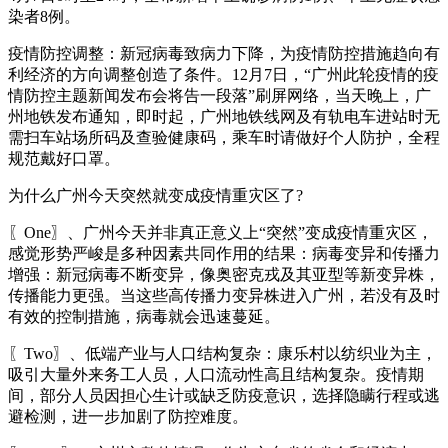
染者8例。
疫情防控调整：新冠病毒致病力下降，为疫情防控措施趋向有
利经济的方向调整创造了条件。12月7日，“广州此轮疫情的疫
情防控主题新闻发布会将告一段落”刷屏网络，当天晚上，广
州地铁发布通知，即时起，广州地铁线网及有轨电车进站时无
需扫车站场所码及查验健康码，乘车时请做好个人防护，全程
规范戴好口罩。
为什么广州今天突然就变成疫情重灾区了?
〖One〗、广州今天并非真正意义上“突然”变成疫情重灾区，
感觉形势严峻是多种因素共同作用的结果：病毒变异和传播力
增强：新冠病毒不断变异，像奥密克戎及其亚型等新变异株，
传播能力更强。当这些高传播力变异株进入广州，若没有及时
有效的控制措施，病毒就会迅速蔓延。
〖Two〗、低端产业与人口结构复杂：康乐村以纺织业为主，
吸引大量外来务工人员，人口流动性高且结构复杂。疫情期
间，部分人员因担心生计或缺乏防疫意识，选择隐瞒行程或逃
避检测，进一步加剧了防控难度。