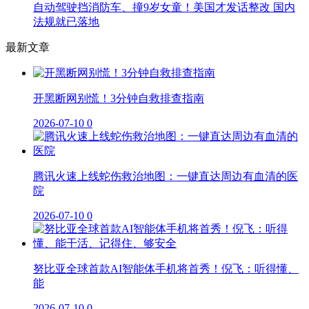
自动驾驶挡消防车、撞9岁女童！美国才发话整改 国内
法规就已落地
最新文章
开黑断网别慌！3分钟自救排查指南
2026-07-10
0
腾讯火速上线蛇伤救治地图：一键直达周边有血清的医
院
2026-07-10
0
努比亚全球首款AI智能体手机将首秀！倪飞：听得懂、
能
2026-07-10
0