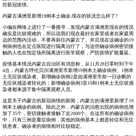
控新冠疫情。
内蒙古满洲里新增19例本土确诊,现在的状况怎么样了?
小编在网络上进行了一番搜寻，发现内蒙古满洲里现在的情况
确实是比较艰难的，所以说我们现在最好在家里或者在家庭周
边的范围内活动，不要再前往内蒙古了。并且现在这确诊的19
例病例也在定点医院进行隔离治疗了，与这些确诊病例密切接
触的人也在指定场所隔离进行医学观察，严防疫情扩散蔓延。
疫情基本情况内蒙古自治区有消息称，从11月28日零时到下午
4点，内蒙古呼伦贝尔满洲里市新增19例本土确诊病例、1例本
土无症状感染者。新增确诊病例2是由满洲里市前一日诊断的
无症状感染者转化的；新增确诊病例3至19和1例本土无症状感
染者都来源于集中隔离观察人员。
这是关于内蒙古的新冠病情的新闻，内蒙古的满洲里新增了19
例本土确诊的病例。除此之外，内蒙古的治愈出院的病例也增
加了35个，密切接触者接触了近2000个。在这所有的确诊病例
中，只有三例是重症病例，其他的病例基本上都是轻症和无症
状患者。确诊者的病情相对比较稳定。