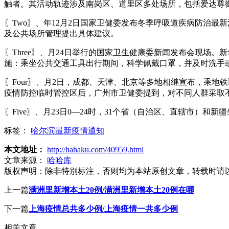
触者。其活动轨迹涉及南岗区、道里区多处场所，包括爱达尊御
〖Two〗、年12月2日国家卫健委发布冬季呼吸道疾病防治
及公共场所管理提出具体建议。
〖Three〗、月24日举行的国家卫生健康委新闻发布会现
施：乘坐公共交通工具出行期间，科学佩戴口罩，并及时洗手
〖Four〗、月2日，成都、天津、北京等多地相继宣布，乘
疫情防控临时管控区后，广州市卫健委提到，对不同人群采取
〖Five〗、月23日0—24时，31个省（自治区、直辖市）和
标签：
哈尔滨最新疫情通知
本文地址：
http://hahaku.com/40959.html
文章来源：
哈哈库
版权声明：
除非特别标注，否则均为本站原创文章，转载时请
上一篇
满洲里新增本土20例/满洲里新增本土20例在哪
下一篇
上海疫情总共多少例/上海疫情一共多少例
相关文章