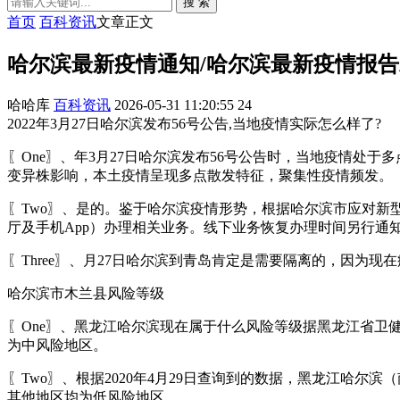
搜 索
首页
百科资讯
文章正文
哈尔滨最新疫情通知/哈尔滨最新疫情报
哈哈库
百科资讯
2026-05-31 11:20:55
24
2022年3月27日哈尔滨发布56号公告,当地疫情实际怎么样了?
〖One〗、年3月27日哈尔滨发布56号公告时，当地疫情
变异株影响，本土疫情呈现多点散发特征，聚集性疫情频发。
〖Two〗、是的。鉴于哈尔滨疫情形势，根据哈尔滨市应对新
厅及手机App）办理相关业务。线下业务恢复办理时间另行通
〖Three〗、月27日哈尔滨到青岛肯定是需要隔离的，因为现
哈尔滨市木兰县风险等级
〖One〗、黑龙江哈尔滨现在属于什么风险等级据黑龙江省卫
为中风险地区。
〖Two〗、根据2020年4月29日查询到的数据，黑龙江哈
其他地区均为低风险地区。