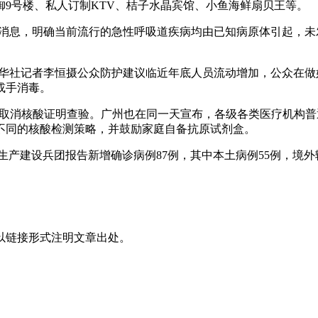
9号楼、私人订制KTV、桔子水晶宾馆、小鱼海鲜扇贝王等。
最新消息，明确当前流行的急性呼吸道疾病均由已知病原体引起，
场。新华社记者李恒摄公众防护建议临近年底人员流动增加，公众
或手消毒。
地铁取消核酸证明查验。广州也在同一天宣布，各级各类医疗机构普
不同的核酸检测策略，并鼓励家庭自备抗原试剂盒。
新疆生产建设兵团报告新增确诊病例87例，其中本土病例55例，境外
以链接形式注明文章出处。