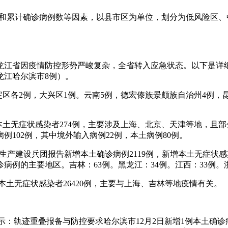
增和累计确诊病例数等因素，以县市区为单位，划分为低风险区、
，黑龙江省因疫情防控形势严峻复杂，全省转入应急状态。以下是详细情
龙江哈尔滨市8例）。
淀区各2例，大兴区1例。云南5例，德宏傣族景颇族自治州4例，
80例、本土无症状感染者274例，主要涉及上海、北京、天津等地
102例，其中境外输入病例22例，本土病例80例。
和新疆生产建设兵团报告新增本土确诊病例2119例，新增本土无症状
诊病例的主要地区。吉林：63例。黑龙江：34例。江西：33例。
0例、本土无症状感染者26420例，主要与上海、吉林等地疫情有关。
提示：轨迹重叠报备与防控要求哈尔滨市12月2日新增1例本土确