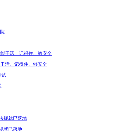
能干活、记得住、够安全
试
规就已落地