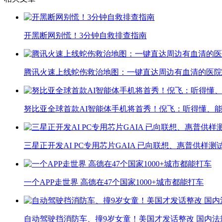
开黑断网别慌！3分钟自救排查指南
腾讯火速上线蛇伤救治地图：一键直达周边有血清的医院
努比亚全球首款AI智能体手机将首秀！倪飞：听得懂、
三星正开发AI PC专用芯片GAIA 已向联想、惠普供样测
一个APP走世界 高德在47个国家1000+城市都能打车
自动驾驶挡消防车、撞9岁女童！美国才发话整改 国内法