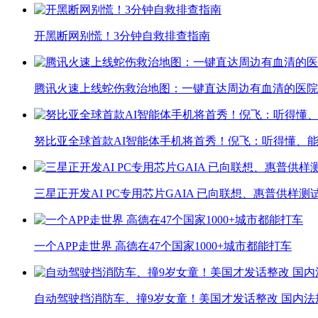
开黑断网别慌！3分钟自救排查指南
腾讯火速上线蛇伤救治地图：一键直达周边有血清的医院
努比亚全球首款AI智能体手机将首秀！倪飞：听得懂、
三星正开发AI PC专用芯片GAIA 已向联想、惠普供样测
一个APP走世界 高德在47个国家1000+城市都能打车
自动驾驶挡消防车、撞9岁女童！美国才发话整改 国内法