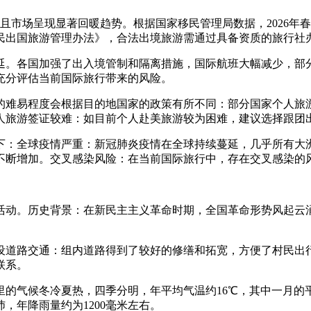
，且市场呈现显著回暖趋势。根据国家移民管理局数据，2026年春
民出国旅游管理办法》，合法出境旅游需通过具备资质的旅行社
延。各国加强了出入境管制和隔离措施，国际航班大幅减少，部
充分评估当前国际旅行带来的风险。
的难易程度会根据目的地国家的政策有所不同：部分国家个人旅
人旅游签证较难：如目前个人赴美旅游较为困难，建议选择跟团
：全球疫情严重：新冠肺炎疫情在全球持续蔓延，几乎所有大洲
不断增加。交叉感染风险：在当前国际旅行中，存在交叉感染的
活动。历史背景：在新民主主义革命时期，全国革命形势风起云
设道路交通：组内道路得到了较好的修缮和拓宽，方便了村民出
联系。
的气候冬冷夏热，四季分明，年平均气温约16℃，其中一月的平
沛，年降雨量约为1200毫米左右。