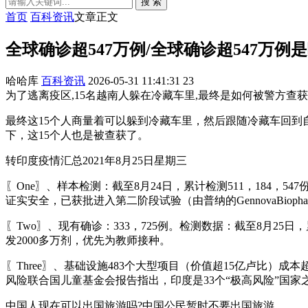
搜 索
首页
百科资讯
文章正文
全球确诊超547万例/全球确诊超547万例
哈哈库
百科资讯
2026-05-31 11:41:31
23
为了逃离疫区,15名越南人躲在冷藏车里,最终是如何被警方查获的?
最终这15个人商量着可以躲到冷藏车里，然后跟随冷藏车回到
下，这15个人也是被查获了。
转印度疫情汇总2021年8月25日星期三
〖One〗、样本检测：截至8月24日，累计检测511，184，
证实安全，已获批进入第二阶段试验（由普纳的GennovaBiopharma
〖Two〗、现有确诊：333，725例。检测数据：截至8月25日，
发2000多万剂，优先为教师接种。
〖Three〗、基础设施483个大型项目（价值超15亿卢比）
风险联合国儿童基金会报告指出，印度是33个“极高风险”国
中国人现在可以出国旅游吗?中国公民暂时不要出国旅游