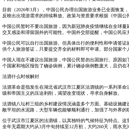
目前（2026年3月），中国公民办理出国旅游业务已全面恢复
反映出出境游需求的持续释放。政策与资质要求根据《中国公
中国公民暂时不要出国旅游，因为新冠肺炎疫情继续在全球蔓
交叉感染和滞留国外的可能性。中国外交部提醒，中国公民应
中国公民可以自行出国旅游。但具体出行的便利性和申请签证
供个人旅游签证，只要提交齐全的材料即可申请。部分国家个
中国人现在不建议出国旅游，中国公民暂勿出国旅行。原因如下
个国家和地区报告了确诊病例，累计确诊病例数庞大，且仍在
法泗什么时候解封
法泗革命是指发生在湖北省武汉市江夏区法泗镇的一系列革命
级和帝国主义的压迫剥削，渴望改变现状，寻求自身解放。
法泗镇八坛村三组的乡村建设情况涵盖多个方面。基础设施建
敞平坦的水泥路，大型车辆也能够顺利通行，加强了与外界的
位于武汉市江夏区的法泗镇，以其独特的气候特征为特点。这里
全年无霜期大约从3月中旬持续至12月初，大约260天，雨水充