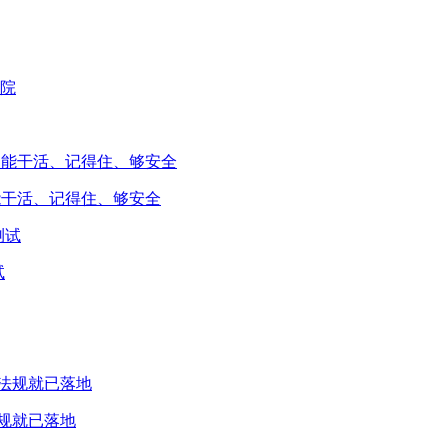
能干活、记得住、够安全
试
规就已落地