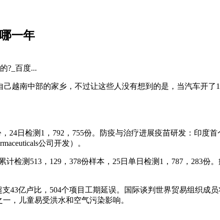
是哪一年
_百度...
自己越南中部的家乡，不过让这些人没有想到的是，当汽车开了
547份，24日检测1，792，755份。防疫与治疗进展疫苗研发：
ceuticals公司开发）。
累计检测513，129，378份样本，25日单日检测1，787，28
成本超支43亿卢比，504个项目工期延误。国际谈判世界贸易组织
家之一，儿童易受洪水和空气污染影响。