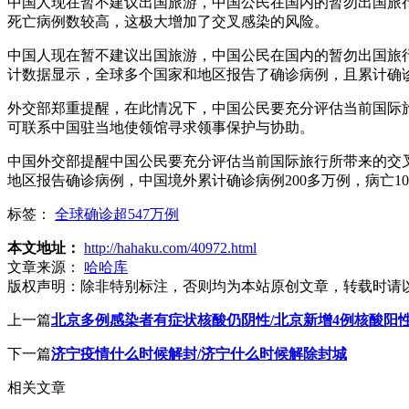
中国人现在暂不建议出国旅游，中国公民在国内的暂勿出国旅
死亡病例数较高，这极大增加了交叉感染的风险。
中国人现在暂不建议出国旅游，中国公民在国内的暂勿出国旅
计数据显示，全球多个国家和地区报告了确诊病例，且累计确
外交部郑重提醒，在此情况下，中国公民要充分评估当前国际
可联系中国驻当地使领馆寻求领事保护与协助。
中国外交部提醒中国公民要充分评估当前国际旅行所带来的交叉
地区报告确诊病例，中国境外累计确诊病例200多万例，病亡1
标签：
全球确诊超547万例
本文地址：
http://hahaku.com/40972.html
文章来源：
哈哈库
版权声明：
除非特别标注，否则均为本站原创文章，转载时请
上一篇
北京多例感染者有症状核酸仍阴性/北京新增4例核酸阳
下一篇
济宁疫情什么时候解封/济宁什么时候解除封城
相关文章