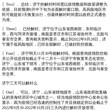
〖Two〗、总结：济宁的解封时间需以疫情数据和政策调整为
依据，目前预测9月中下旬为全面解封窗口期。高风险地区市
民可能提前3天恢复出行，但最终解封时间需以政府正式通告
为准。
〖Three〗、已经解封。济宁位于山东省西南部，东邻临沂
市，西与菏泽市接壤，南面是枣庄市和江苏省徐州市，北面与
泰安市交界。查询相关资料显示，截止到2022年9月28日，济
宁属于低风险地区，已经全面解封，已做好防控措施。
〖Four〗、济宁明天11月30号能解封吗。根据查询疫情防控相
关公开信息得知截止于十二月十一日济宁市恢复常态化管控。
济宁，山东省下辖市，济宁位于山东省西南部，东邻临沂市，
西与菏泽市接壤，南面是枣庄市和江苏省徐州市，北面与泰安
市交界。
济宁三天可以解封么
〖One〗、可以。济宁，山东省辖地级市，山东省政府批复确
认的淮海经济区中心城市之一。经当地疫情防控中心发布公告
显示：因为疫情已经迅速的控制住了并且很稳定所以会截止于
2022年9月30-2022年10月2日三天内进行解封开放管理。