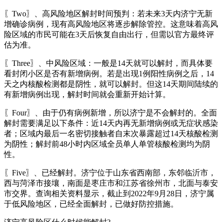
〖Two〗、高风险地区解封时间预判：若未来3天内济宁无新
增确诊病例，现有高风险地区将逐步解除管控。这意味着高风
险区域的市民可能在3天后恢复自由出行，但需以官方最终评
估为准。
〖Three〗、中风险区域：一般是14天就可以解封，而具体要
看封闭小区是否有新增病例。若是出现1例阳性病例之后，14
天之内核酸检测都是阴性，就可以解封。但这14天期间陆续的
有新增病例出现，解封时间就会重新开始计算。
〖Four〗、由于仍有病例新增，所以济宁是不会解封的。全面
解封需要满足以下条件：近14天内再无新增病例或无症状感染
者；区域内最后一名密切接触者自末次暴露超过14天核酸检测
为阴性；解封前48小时内区域全员单人单管核酸检测均为阴
性。
〖Five〗、已经解封。济宁位于山东省西南部，东邻临沂市，
西与菏泽市接壤，南面是枣庄市和江苏省徐州市，北面与泰安
市交界。查询相关资料显示，截止到2022年9月28日，济宁属
于低风险地区，已经全面解封，已做好防控措施。