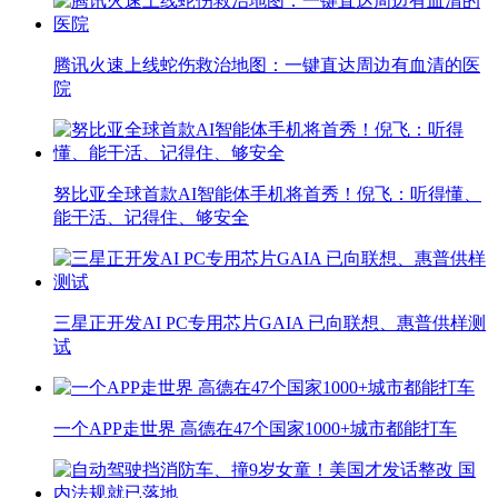
腾讯火速上线蛇伤救治地图：一键直达周边有血清的医
院
努比亚全球首款AI智能体手机将首秀！倪飞：听得懂、
能干活、记得住、够安全
三星正开发AI PC专用芯片GAIA 已向联想、惠普供样测
试
一个APP走世界 高德在47个国家1000+城市都能打车