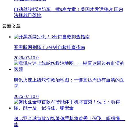
自动驾驶挡消防车、撞9岁女童！美国才发话整改 国内
法规就已落地
最新文章
开黑断网别慌！3分钟自救排查指南
2026-07-10
0
腾讯火速上线蛇伤救治地图：一键直达周边有血清的医
院
2026-07-10
0
努比亚全球首款AI智能体手机将首秀！倪飞：听得懂、
能