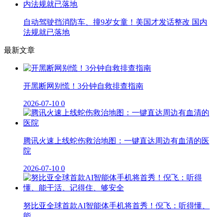
自动驾驶挡消防车、撞9岁女童！美国才发话整改 国内
法规就已落地
最新文章
开黑断网别慌！3分钟自救排查指南
2026-07-10
0
腾讯火速上线蛇伤救治地图：一键直达周边有血清的医
院
2026-07-10
0
努比亚全球首款AI智能体手机将首秀！倪飞：听得懂、
能