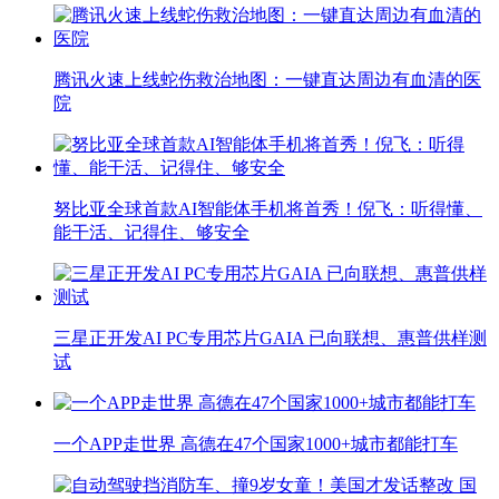
腾讯火速上线蛇伤救治地图：一键直达周边有血清的医
院
努比亚全球首款AI智能体手机将首秀！倪飞：听得懂、
能干活、记得住、够安全
三星正开发AI PC专用芯片GAIA 已向联想、惠普供样测
试
一个APP走世界 高德在47个国家1000+城市都能打车