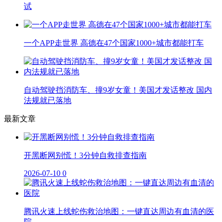
试
一个APP走世界 高德在47个国家1000+城市都能打车
自动驾驶挡消防车、撞9岁女童！美国才发话整改 国内
法规就已落地
最新文章
开黑断网别慌！3分钟自救排查指南
2026-07-10
0
腾讯火速上线蛇伤救治地图：一键直达周边有血清的医
院