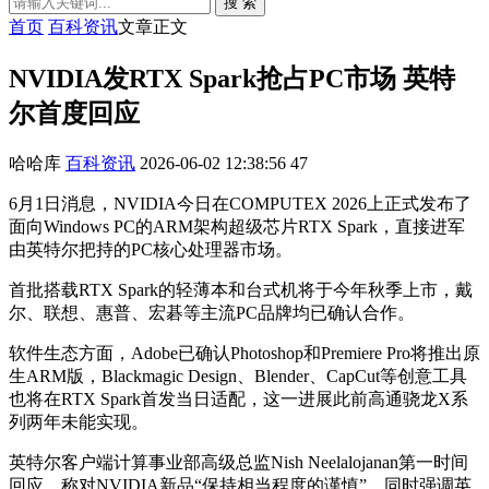
搜 索
首页
百科资讯
文章正文
NVIDIA发RTX Spark抢占PC市场 英特
尔首度回应
哈哈库
百科资讯
2026-06-02 12:38:56
47
6月1日消息，NVIDIA今日在COMPUTEX 2026上正式发布了
面向Windows PC的ARM架构超级芯片RTX Spark，直接进军
由英特尔把持的PC核心处理器市场。
首批搭载RTX Spark的轻薄本和台式机将于今年秋季上市，戴
尔、联想、惠普、宏碁等主流PC品牌均已确认合作。
软件生态方面，Adobe已确认Photoshop和Premiere Pro将推出原
生ARM版，Blackmagic Design、Blender、CapCut等创意工具
也将在RTX Spark首发当日适配，这一进展此前高通骁龙X系
列两年未能实现。
英特尔客户端计算事业部高级总监Nish Neelalojanan第一时间
回应，称对NVIDIA新品“保持相当程度的谨慎”，同时强调英