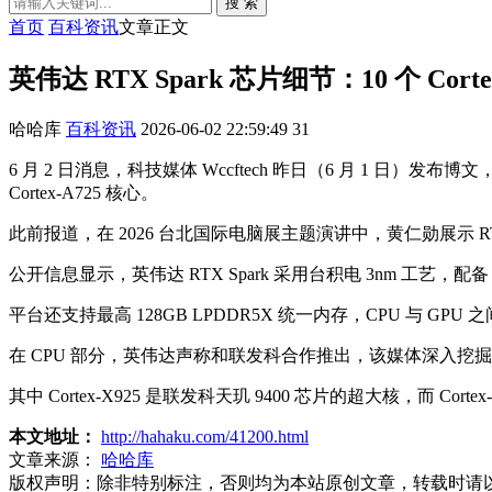
搜 索
首页
百科资讯
文章正文
英伟达 RTX Spark 芯片细节：10 个 Cortex-
哈哈库
百科资讯
2026-06-02 22:59:49
31
6 月 2 日消息，科技媒体 Wccftech 昨日（6 月 1 日）发布博文，报
Cortex-A725 核心。
此前报道，在 2026 台北国际电脑展主题演讲中，黄仁勋展示 RT
公开信息显示，英伟达 RTX Spark 采用台积电 3nm 工艺，配备 20 核
平台还支持最高 128GB LPDDR5X 统一内存，CPU 与 GPU 之间的
在 CPU 部分，英伟达声称和联发科合作推出，该媒体深入挖掘后指出，该 CPU
其中 Cortex-X925 是联发科天玑 9400 芯片的超大核，而 Corte
本文地址：
http://hahaku.com/41200.html
文章来源：
哈哈库
版权声明：
除非特别标注，否则均为本站原创文章，转载时请