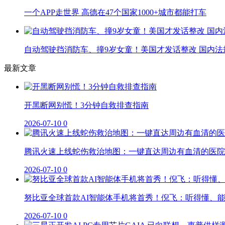
一个APP走世界 高德在47个国家1000+城市都能打车
自动驾驶挡消防车、撞9岁女童！美国才发话整改 国内法
最新文章
开黑断网别慌！3分钟自救排查指南
2026-07-10
0
腾讯火速上线蛇伤救治地图：一键直达周边有血清的医院
2026-07-10
0
努比亚全球首款AI智能体手机将首秀！倪飞：听得懂、
2026-07-10
0