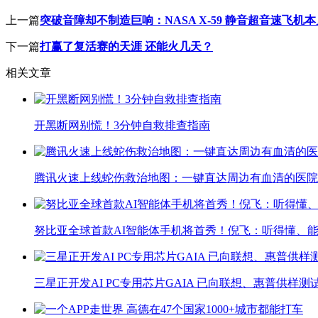
上一篇
突破音障却不制造巨响：NASA X-59 静音超音速飞
下一篇
打赢了复活赛的天涯 还能火几天？
相关文章
开黑断网别慌！3分钟自救排查指南
腾讯火速上线蛇伤救治地图：一键直达周边有血清的医院
努比亚全球首款AI智能体手机将首秀！倪飞：听得懂、
三星正开发AI PC专用芯片GAIA 已向联想、惠普供样测