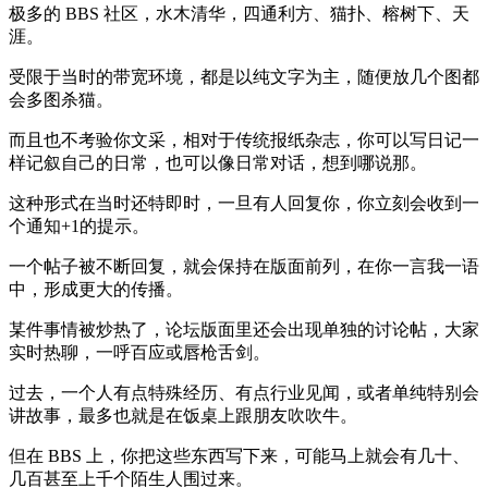
极多的 BBS 社区，水木清华，四通利方、猫扑、榕树下、天
涯。
受限于当时的带宽环境，都是以纯文字为主，随便放几个图都
会多图杀猫。
而且也不考验你文采，相对于传统报纸杂志，你可以写日记一
样记叙自己的日常，也可以像日常对话，想到哪说那。
这种形式在当时还特即时，一旦有人回复你，你立刻会收到一
个通知+1的提示。
一个帖子被不断回复，就会保持在版面前列，在你一言我一语
中，形成更大的传播。
某件事情被炒热了，论坛版面里还会出现单独的讨论帖，大家
实时热聊，一呼百应或唇枪舌剑。
过去，一个人有点特殊经历、有点行业见闻，或者单纯特别会
讲故事，最多也就是在饭桌上跟朋友吹吹牛。
但在 BBS 上，你把这些东西写下来，可能马上就会有几十、
几百甚至上千个陌生人围过来。