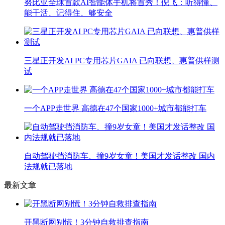
努比亚全球首款AI智能体手机将首秀！倪飞：听得懂、
能干活、记得住、够安全
三星正开发AI PC专用芯片GAIA 已向联想、惠普供样测
试
一个APP走世界 高德在47个国家1000+城市都能打车
自动驾驶挡消防车、撞9岁女童！美国才发话整改 国内
法规就已落地
最新文章
开黑断网别慌！3分钟自救排查指南