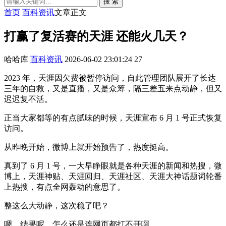
搜 索
首页
百科资讯
文章正文
打赢了复活赛的天涯 还能火几天？
哈哈库
百科资讯
2026-06-02 23:01:24
27
2023 年，天涯因欠费被暂停访问，自此管理团队展开了长达
三年的自救，又是直播，又是众筹，隔三差五来点动静，但又
迟迟复不活。
正当大家都等的有点腻味的时候，天涯宣布 6 月 1 号正式恢复
访问。
从昨晚开始，微博上就开始预告了，热度挺高。
真到了 6 月 1 号，一大早睁眼就是各种天涯的新闻和热搜，微
博上，天涯神贴、天涯回归、天涯社区、天涯大神话题词轮番
上热搜，有点全网轰动的意思了。
整这么大动静，这次稳了吧？
嗯，结果呢，怎么还是连网页都打不开啊。。。