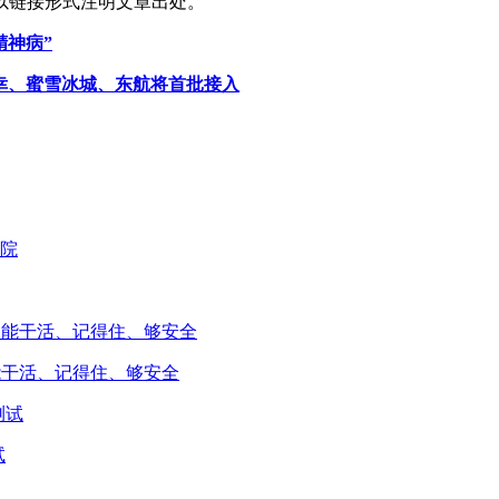
以链接形式注明文章出处。
精神病”
、瑞幸、蜜雪冰城、东航将首批接入
能干活、记得住、够安全
试