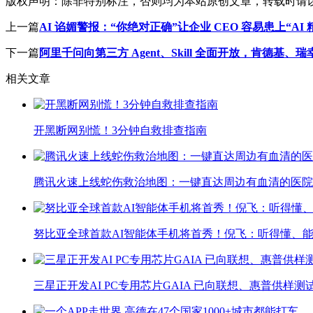
版权声明：
除非特别标注，否则均为本站原创文章，转载时请
上一篇
AI 谄媚警报：“你绝对正确”让企业 CEO 容易患上“AI 
下一篇
阿里千问向第三方 Agent、Skill 全面开放，肯德基
相关文章
开黑断网别慌！3分钟自救排查指南
腾讯火速上线蛇伤救治地图：一键直达周边有血清的医院
努比亚全球首款AI智能体手机将首秀！倪飞：听得懂、
三星正开发AI PC专用芯片GAIA 已向联想、惠普供样测