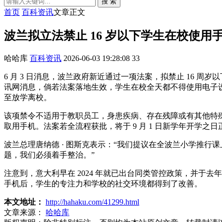
搜 索
首页
百科资讯
文章正文
波兰拟立法禁止 16 岁以下学生在校使
哈哈库
百科资讯
2026-06-03 19:28:08
33
6 月 3 日消息，波兰政府新近通过一项法案，拟禁止 16 
讯网消息，倘若法案落地生效，学生在校全天都不得使用电子
至放学离校。
该项禁令不适用于教职员工，身患疾病、存在残障或有其他特
取用手机。法案若全流程获批，将于 9 月 1 日新学年开学之
波兰总理唐纳德 · 图斯克表示：“我们提议在全波兰小学推
题，我们必须着手整治。”
注意到，意大利早在 2024 年就已出台同类管控政策，并于
手机后，学生的专注力和学校的社交环境都得到了改善。
本文地址：
http://hahaku.com/41299.html
文章来源：
哈哈库