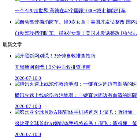
一个APP走世界 高德在47个国家1000+城市都能打车
自动驾驶挡消防车、撞9岁女童！美国才发话整改 国内法
最新文章
开黑断网别慌！3分钟自救排查指南
2026-07-10
0
腾讯火速上线蛇伤救治地图：一键直达周边有血清的医院
2026-07-10
0
努比亚全球首款AI智能体手机将首秀！倪飞：听得懂、
2026-07-10
0