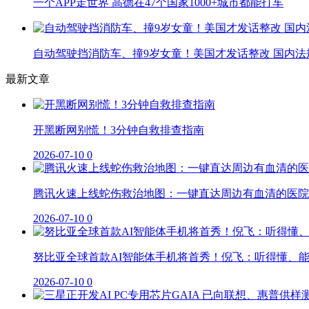
一个APP走世界 高德在47个国家1000+城市都能打车
自动驾驶挡消防车、撞9岁女童！美国才发话整改 国内法
最新文章
开黑断网别慌！3分钟自救排查指南
2026-07-10
0
腾讯火速上线蛇伤救治地图：一键直达周边有血清的医院
2026-07-10
0
努比亚全球首款AI智能体手机将首秀！倪飞：听得懂、
2026-07-10
0