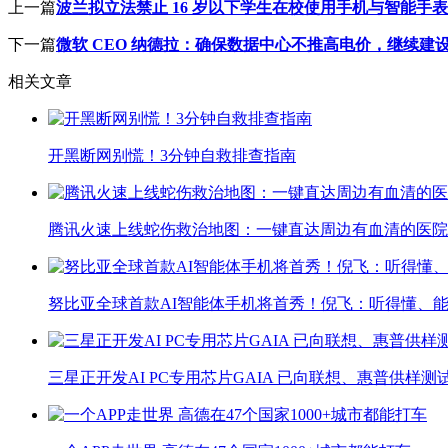
上一篇
波兰拟立法禁止 16 岁以下学生在校使用手机与智能手
下一篇
微软 CEO 纳德拉：确保数据中心不推高电价，继续建
相关文章
开黑断网别慌！3分钟自救排查指南
腾讯火速上线蛇伤救治地图：一键直达周边有血清的医院
努比亚全球首款AI智能体手机将首秀！倪飞：听得懂、
三星正开发AI PC专用芯片GAIA 已向联想、惠普供样测